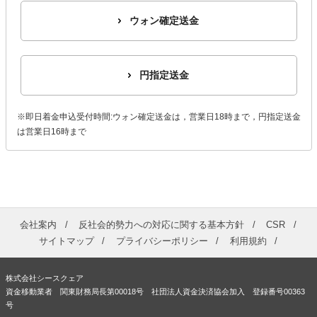
ウォン確定送金
円指定送金
※即日着金申込受付時間:ウォン確定送金は，営業日18時まで，円指定送金
は営業日16時まで
会社案内
反社会的勢力への対応に関する基本方針
CSR
サイトマップ
プライバシーポリシー
利用規約
株式会社シースクェア
資金移動業者 関東財務局長第00018号 社団法人資金決済協会加入 登録番号00363
号