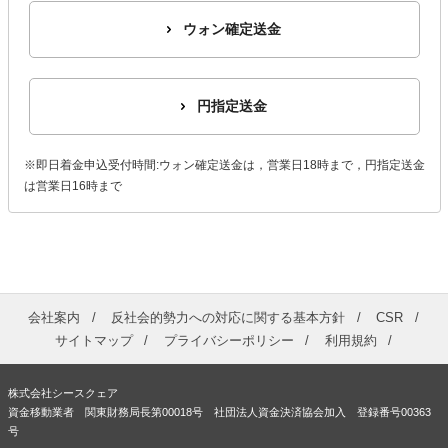
ウォン確定送金
円指定送金
※即日着金申込受付時間:ウォン確定送金は，営業日18時まで，円指定送金
は営業日16時まで
会社案内
反社会的勢力への対応に関する基本方針
CSR
サイトマップ
プライバシーポリシー
利用規約
株式会社シースクェア
資金移動業者 関東財務局長第00018号 社団法人資金決済協会加入 登録番号00363
号