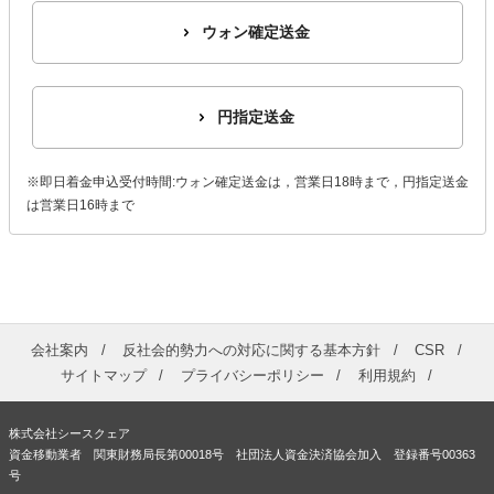
ウォン確定送金
円指定送金
※即日着金申込受付時間:ウォン確定送金は，営業日18時まで，円指定送金
は営業日16時まで
会社案内
反社会的勢力への対応に関する基本方針
CSR
サイトマップ
プライバシーポリシー
利用規約
株式会社シースクェア
資金移動業者 関東財務局長第00018号 社団法人資金決済協会加入 登録番号00363
号