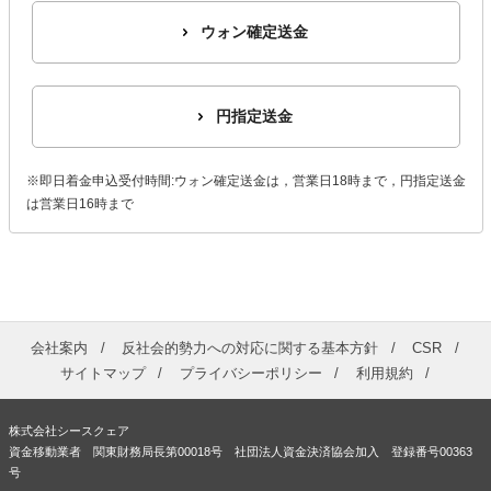
ウォン確定送金
円指定送金
※即日着金申込受付時間:ウォン確定送金は，営業日18時まで，円指定送金
は営業日16時まで
会社案内
反社会的勢力への対応に関する基本方針
CSR
サイトマップ
プライバシーポリシー
利用規約
株式会社シースクェア
資金移動業者 関東財務局長第00018号 社団法人資金決済協会加入 登録番号00363
号