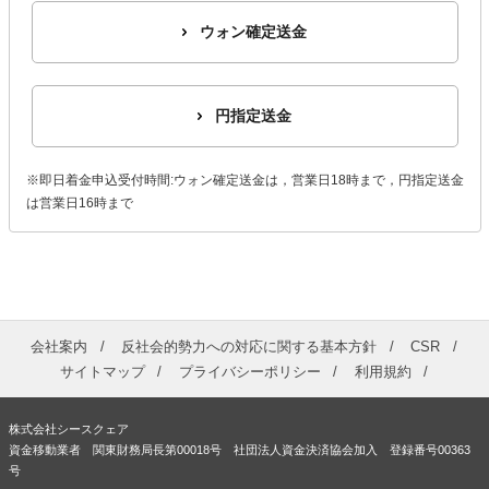
ウォン確定送金
円指定送金
※即日着金申込受付時間:ウォン確定送金は，営業日18時まで，円指定送金
は営業日16時まで
会社案内
反社会的勢力への対応に関する基本方針
CSR
サイトマップ
プライバシーポリシー
利用規約
株式会社シースクェア
資金移動業者 関東財務局長第00018号 社団法人資金決済協会加入 登録番号00363
号