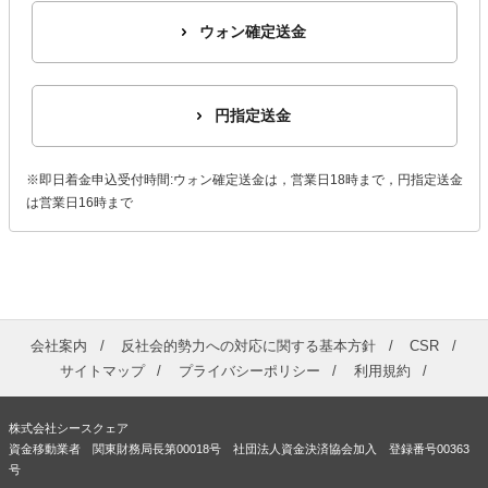
ウォン確定送金
円指定送金
※即日着金申込受付時間:ウォン確定送金は，営業日18時まで，円指定送金
は営業日16時まで
会社案内
反社会的勢力への対応に関する基本方針
CSR
サイトマップ
プライバシーポリシー
利用規約
株式会社シースクェア
資金移動業者 関東財務局長第00018号 社団法人資金決済協会加入 登録番号00363
号