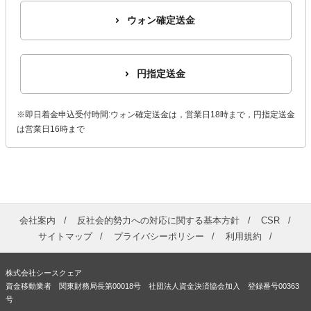
ウォン確定送金
円指定送金
※即日着金申込受付時間:ウォン確定送金は，営業日18時まで，円指定送金
は営業日16時まで
会社案内
反社会的勢力への対応に関する基本方針
CSR
サイトマップ
プライバシーポリシー
利用規約
株式会社シースクェア
資金移動業者 関東財務局長第00018号 社団法人資金決済協会加入 登録番号00363
号