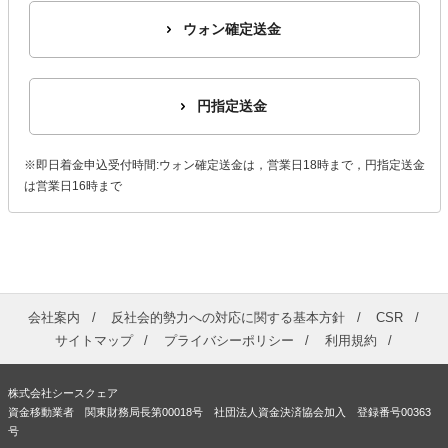
ウォン確定送金
円指定送金
※即日着金申込受付時間:ウォン確定送金は，営業日18時まで，円指定送金
は営業日16時まで
会社案内
反社会的勢力への対応に関する基本方針
CSR
サイトマップ
プライバシーポリシー
利用規約
株式会社シースクェア
資金移動業者 関東財務局長第00018号 社団法人資金決済協会加入 登録番号00363
号