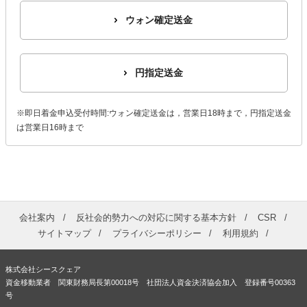
ウォン確定送金
円指定送金
※即日着金申込受付時間:ウォン確定送金は，営業日18時まで，円指定送金
は営業日16時まで
会社案内
反社会的勢力への対応に関する基本方針
CSR
サイトマップ
プライバシーポリシー
利用規約
株式会社シースクェア
資金移動業者 関東財務局長第00018号 社団法人資金決済協会加入 登録番号00363
号