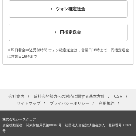
ウォン確定送金
円指定送金
※即日着金申込受付時間:ウォン確定送金は，営業日18時まで，円指定送金
は営業日16時まで
会社案内
反社会的勢力への対応に関する基本方針
CSR
サイトマップ
プライバシーポリシー
利用規約
株式会社シースクェア
資金移動業者 関東財務局長第00018号 社団法人資金決済協会加入 登録番号00363
号