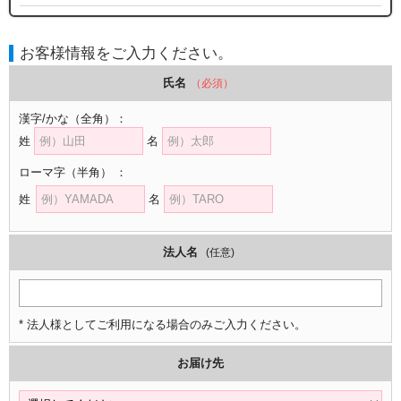
お客様情報をご入力ください。
氏名
（必須）
漢字/かな
（全角）
：
姓
名
ローマ字
（半角）
：
姓
名
法人名
(任意)
* 法人様としてご利用になる場合のみご入力ください。
お届け先