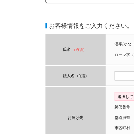
お客様情報をご入力ください。
漢字/かな
氏名
（必須）
ローマ字
（
法人名
(任意)
郵便番号
お届け先
都道府
市区町