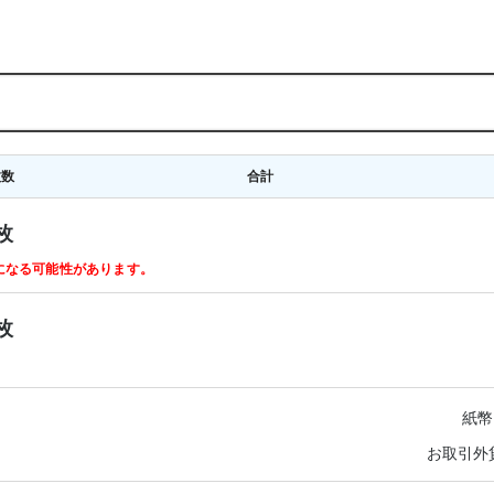
枚数
合計
枚
ルになる可能性があります。
枚
紙幣
お取引外