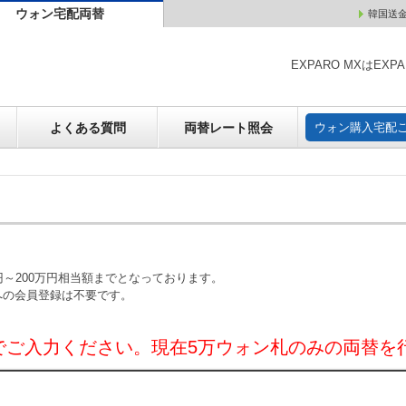
ウォン宅配両替
韓国送
ウォン売却
よくある質問
両替レート照会
ウォン購
EXPARO MXはE
よくある質問
両替レート照会
ウォン購入宅配
～200万円相当額までとなっております。
への会員登録は不要です。
でご入力ください。現在5万ウォン札のみの両替を