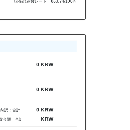
現在の為替レート：863.74/100円
0
KRW
0
KRW
0
KRW
内訳：合計
KRW
貨金額：合計