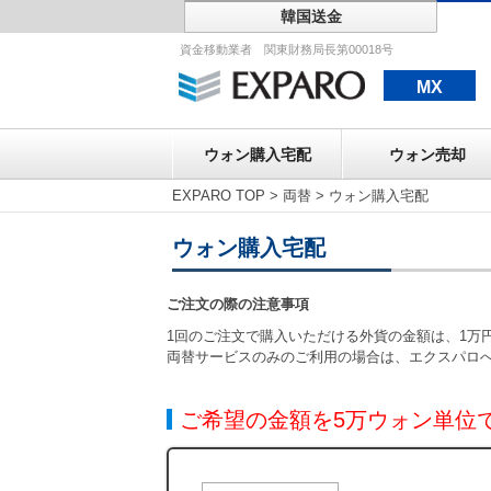
韓国送金
ウォン購入宅配
資金移動業者 関東財務局長第00018号
MX
ウォン購入宅配
ウォン売却
EXPARO TOP
>
両替
>
ウォン購入宅配
ウォン購入宅配
ご注文の際の注意事項
1回のご注文で購入いただける外貨の金額は、1万円
両替サービスのみのご利用の場合は、エクスパロ
ご希望の金額を5万ウォン単位