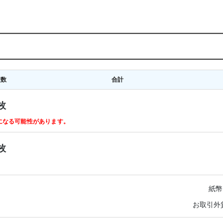
枚数
合計
枚
ルになる可能性があります。
枚
紙幣
お取引外