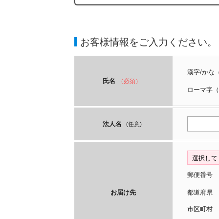
お客様情報をご入力ください。
漢字/かな
氏名
（必須）
ローマ字
（
法人名
(任意)
郵便番号
お届け先
都道府
市区町