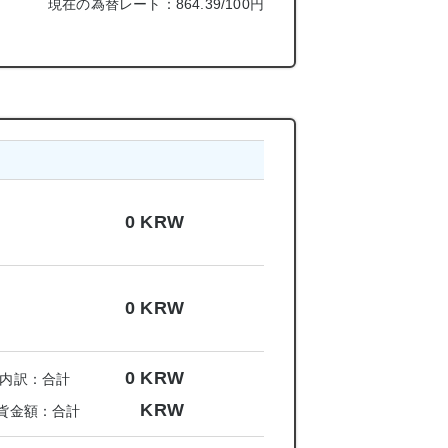
現在の為替レート：864.39/100円
0
KRW
0
KRW
0
KRW
内訳：合計
KRW
貨金額：合計