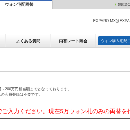
ウォン宅配両替
韓国送
ウォン売却
よくある質問
両替レート照会
ウォン購
EXPARO MXはE
よくある質問
両替レート照会
ウォン購入宅配
～200万円相当額までとなっております。
への会員登録は不要です。
でご入力ください。現在5万ウォン札のみの両替を