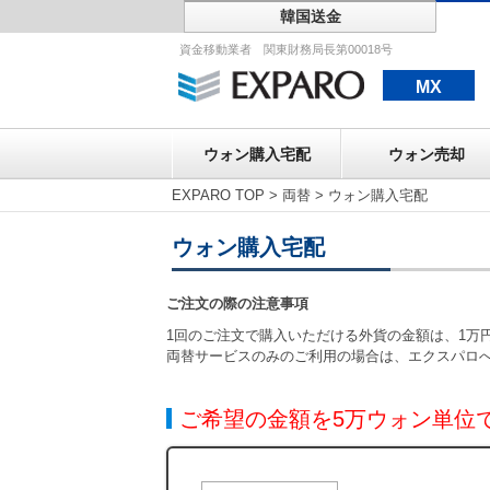
韓国送金
ウォン購入宅配
資金移動業者 関東財務局長第00018号
MX
ウォン購入宅配
ウォン売却
EXPARO TOP
>
両替
>
ウォン購入宅配
ウォン購入宅配
ご注文の際の注意事項
1回のご注文で購入いただける外貨の金額は、1万円
両替サービスのみのご利用の場合は、エクスパロ
ご希望の金額を5万ウォン単位