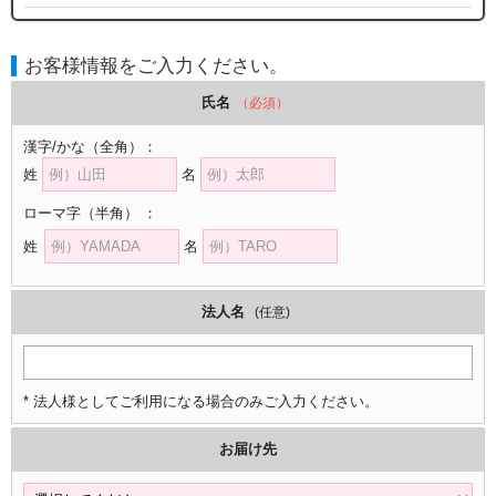
お客様情報をご入力ください。
氏名
（必須）
漢字/かな
（全角）
：
姓
名
ローマ字
（半角）
：
姓
名
法人名
(任意)
* 法人様としてご利用になる場合のみご入力ください。
お届け先