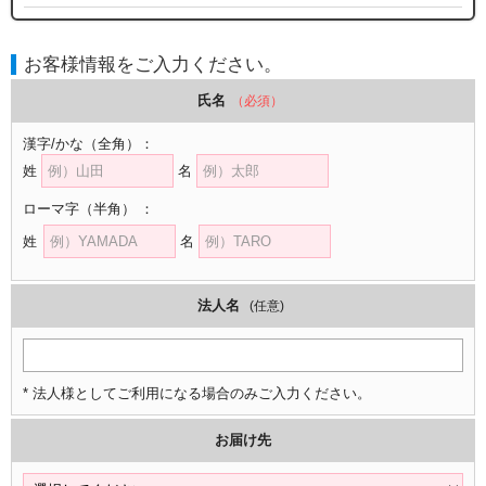
お客様情報をご入力ください。
氏名
（必須）
漢字/かな
（全角）
：
姓
名
ローマ字
（半角）
：
姓
名
法人名
(任意)
* 法人様としてご利用になる場合のみご入力ください。
お届け先