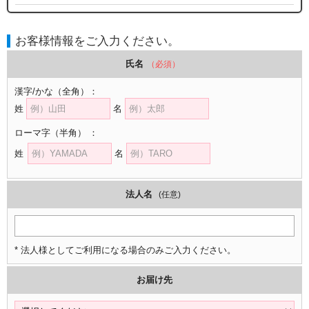
お客様情報をご入力ください。
氏名
（必須）
漢字/かな
（全角）
：
姓
名
ローマ字
（半角）
：
姓
名
法人名
(任意)
* 法人様としてご利用になる場合のみご入力ください。
お届け先