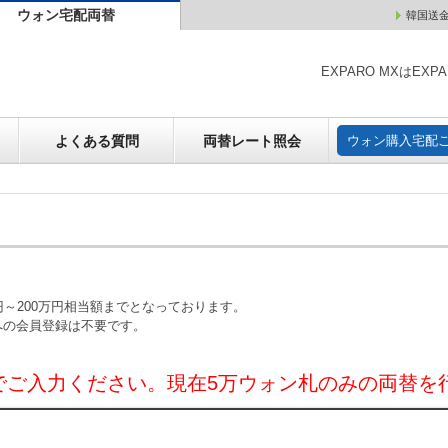
ウォン宅配両替
韓国送
ウォン売却
よくある質問
両替レート照会
ウォン購
EXPARO MXはE
よくある質問
両替レート照会
ウォン購入宅配
～200万円相当額までとなっております。
への会員登録は不要です。
でご入力ください。現在5万ウォン札のみの両替を