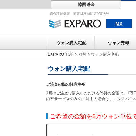
韓国送金
ウォン購入宅配
資金移動業者 関東財務局長第00018号
MX
ウォン購入宅配
ウォン売却
EXPARO TOP
>
両替
>
ウォン購入宅配
ウォン購入宅配
ご注文の際の注意事項
1回のご注文で購入いただける外貨の金額は、1万円
両替サービスのみのご利用の場合は、エクスパロ
ご希望の金額を5万ウォン単位