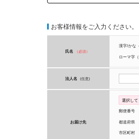
お客様情報をご入力ください。
漢字/かな
氏名
（必須）
ローマ字
（
法人名
(任意)
郵便番号
お届け先
都道府
市区町