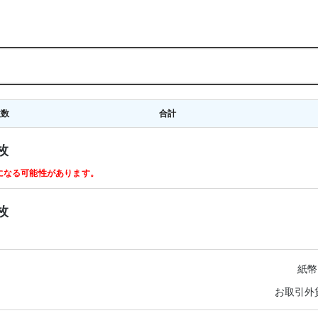
枚数
合計
枚
ルになる可能性があります。
枚
紙幣
お取引外