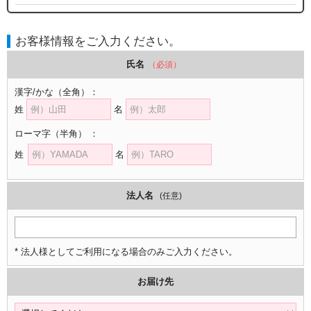
お客様情報をご入力ください。
氏名
（必須）
漢字/かな
（全角）
：
姓
名
ローマ字
（半角）
：
姓
名
法人名
(任意)
* 法人様としてご利用になる場合のみご入力ください。
お届け先