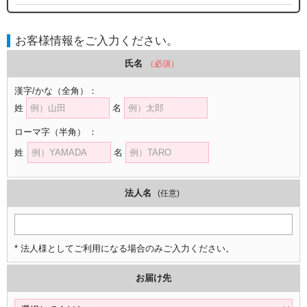
お客様情報をご入力ください。
氏名
（必須）
漢字/かな
（全角）
：
姓
名
ローマ字
（半角）
：
姓
名
法人名
(任意)
* 法人様としてご利用になる場合のみご入力ください。
お届け先