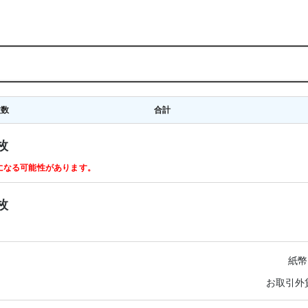
枚数
合計
枚
ルになる可能性があります。
枚
紙幣
お取引外