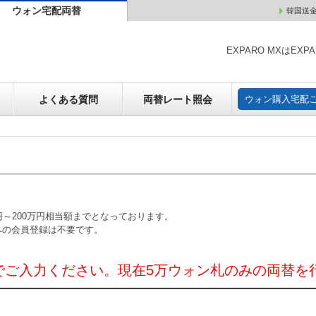
ウォン宅配両替
韓国送
ウォン売却
よくある質問
両替レート照会
ウォン購
EXPARO MXはE
よくある質問
両替レート照会
ウォン購入宅配
～200万円相当額までとなっております。
への会員登録は不要です。
でご入力ください。現在5万ウォン札のみの両替を