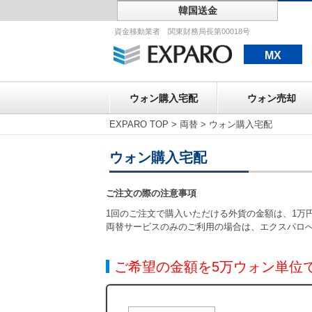
韓国送金
ウォン購入宅配
資金移動業者 関東財務局長第00018号
MX
ウォン購入宅配
ウォン売却
EXPARO TOP
>
両替
>
ウォン購入宅配
ウォン購入宅配
ご注文の際の注意事項
1回のご注文で購入いただける外貨の金額は、1万円
両替サービスのみのご利用の場合は、エクスパロ
ご希望の金額を5万ウォン単位