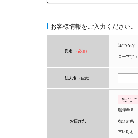
お客様情報をご入力ください。
漢字/かな
氏名
（必須）
ローマ字
（
法人名
(任意)
郵便番号
お届け先
都道府
市区町