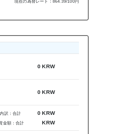
現在の為替レート：864.39/100円
0
KRW
0
KRW
0
KRW
内訳：合計
KRW
貨金額：合計