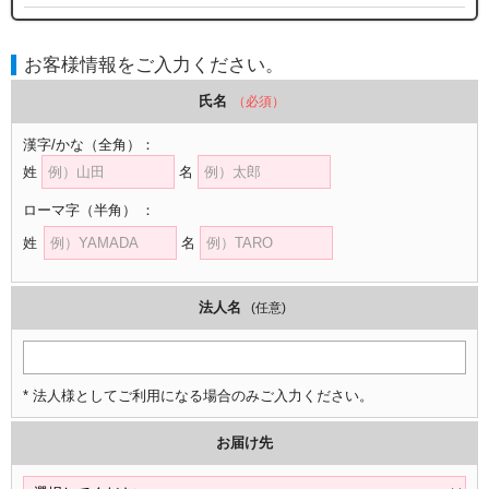
お客様情報をご入力ください。
氏名
（必須）
漢字/かな
（全角）
：
姓
名
ローマ字
（半角）
：
姓
名
法人名
(任意)
* 法人様としてご利用になる場合のみご入力ください。
お届け先