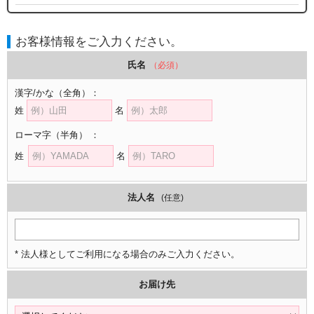
お客様情報をご入力ください。
氏名
（必須）
漢字/かな
（全角）
：
姓
名
ローマ字
（半角）
：
姓
名
法人名
(任意)
* 法人様としてご利用になる場合のみご入力ください。
お届け先