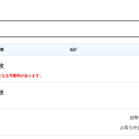
枚数
合計
枚
ルになる可能性があります。
枚
紙幣
お取引外