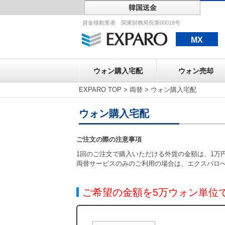
韓国送金
ウォン購入宅配
資金移動業者 関東財務局長第00018号
MX
ウォン購入宅配
ウォン売却
EXPARO TOP
>
両替
>
ウォン購入宅配
ウォン購入宅配
ご注文の際の注意事項
1回のご注文で購入いただける外貨の金額は、1万円
両替サービスのみのご利用の場合は、エクスパロ
ご希望の金額を5万ウォン単位