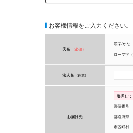
お客様情報をご入力ください。
漢字/かな
氏名
（必須）
ローマ字
（
法人名
(任意)
郵便番号
お届け先
都道府
市区町