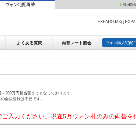
ウォン宅配両替
韓国送
ウォン売却
よくある質問
両替レート照会
ウォン購
EXPARO MXはE
よくある質問
両替レート照会
ウォン購入宅配
～200万円相当額までとなっております。
への会員登録は不要です。
でご入力ください。現在5万ウォン札のみの両替を