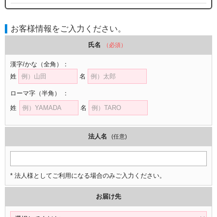
お客様情報をご入力ください。
氏名
（必須）
漢字/かな
（全角）
：
姓
名
ローマ字
（半角）
：
姓
名
法人名
(任意)
* 法人様としてご利用になる場合のみご入力ください。
お届け先