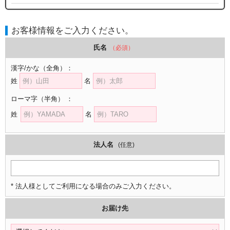
お客様情報をご入力ください。
氏名
（必須）
漢字/かな
（全角）
：
姓
名
ローマ字
（半角）
：
姓
名
法人名
(任意)
* 法人様としてご利用になる場合のみご入力ください。
お届け先