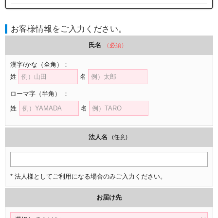
お客様情報をご入力ください。
氏名
（必須）
漢字/かな
（全角）
：
姓
名
ローマ字
（半角）
：
姓
名
法人名
(任意)
* 法人様としてご利用になる場合のみご入力ください。
お届け先