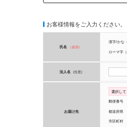
お客様情報をご入力ください。
漢字/かな
氏名
（必須）
ローマ字
（
法人名
(任意)
郵便番号
お届け先
都道府
市区町