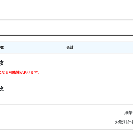
枚数
合計
枚
ルになる可能性があります。
枚
紙幣
お取引外