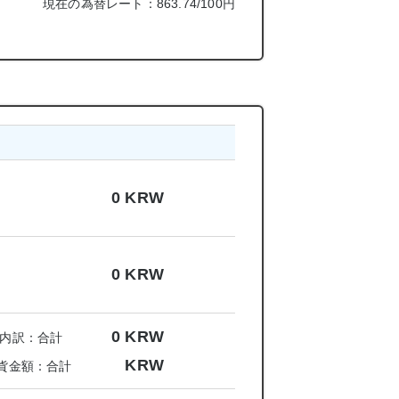
現在の為替レート：863.74/100円
0
KRW
0
KRW
0
KRW
内訳：合計
KRW
貨金額：合計