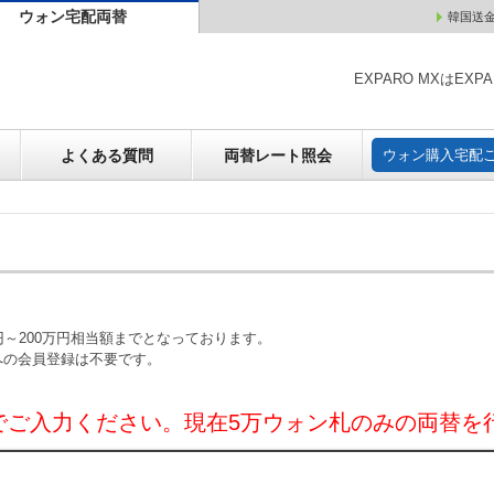
ウォン宅配両替
韓国送
ウォン売却
よくある質問
両替レート照会
ウォン購
EXPARO MXはE
よくある質問
両替レート照会
ウォン購入宅配
～200万円相当額までとなっております。
への会員登録は不要です。
でご入力ください。現在5万ウォン札のみの両替を