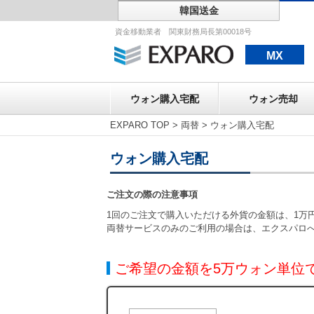
韓国送金
ウォン購入宅配
資金移動業者 関東財務局長第00018号
MX
ウォン購入宅配
ウォン売却
EXPARO TOP
>
両替
>
ウォン購入宅配
ウォン購入宅配
ご注文の際の注意事項
1回のご注文で購入いただける外貨の金額は、1万円
両替サービスのみのご利用の場合は、エクスパロ
ご希望の金額を5万ウォン単位