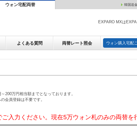
ウォン宅配両替
韓国送
ウォン売却
よくある質問
両替レート照会
ウォン購
EXPARO MXはE
よくある質問
両替レート照会
ウォン購入宅配
～200万円相当額までとなっております。
への会員登録は不要です。
でご入力ください。現在5万ウォン札のみの両替を