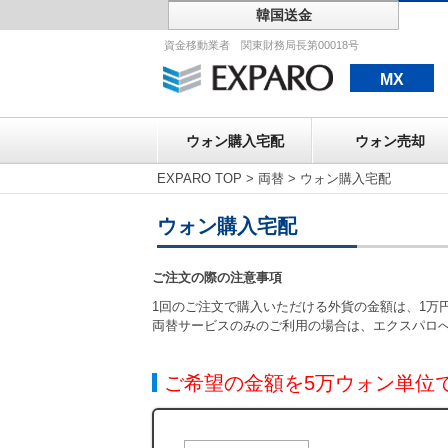
韓国送金
ウォン購入宅配
資金移動業者 関東財務局長第00018号
MX
ウォン購入宅配
ウォン売却
EXPARO TOP
>
両替
>
ウォン購入宅配
ウォン購入宅配
ご注文の際の注意事項
1回のご注文で購入いただける外貨の金額は、1万円
両替サービスのみのご利用の場合は、エクスパロ
ご希望の金額を5万ウォン単位