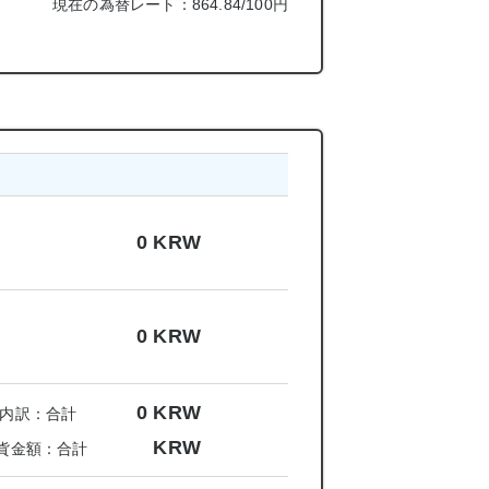
現在の為替レート：864.84/100円
0
KRW
0
KRW
0
KRW
内訳：合計
KRW
貨金額：合計