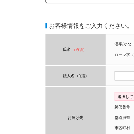
お客様情報をご入力ください。
漢字/かな
氏名
（必須）
ローマ字
（
法人名
(任意)
郵便番号
お届け先
都道府
市区町