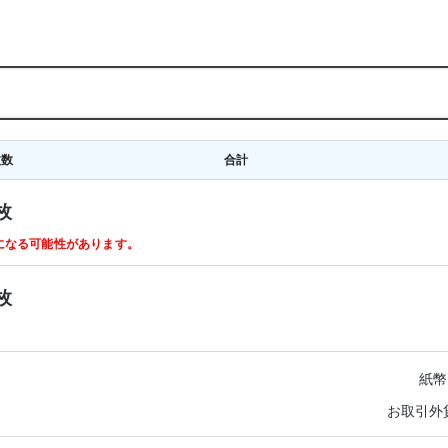
枚数
合計
枚
ルになる可能性があります。
枚
紙幣
お取引外