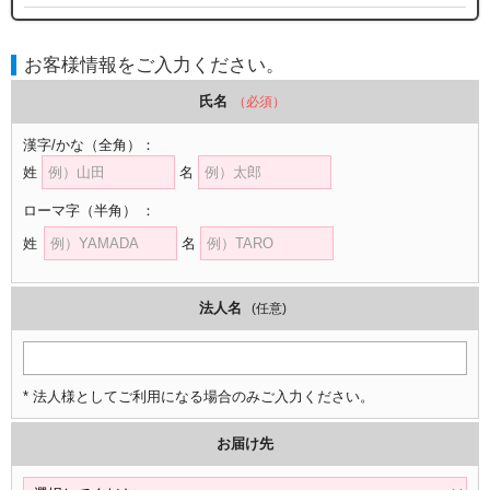
お客様情報をご入力ください。
氏名
（必須）
漢字/かな
（全角）
：
姓
名
ローマ字
（半角）
：
姓
名
法人名
(任意)
* 法人様としてご利用になる場合のみご入力ください。
お届け先