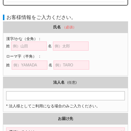
お客様情報をご入力ください。
氏名
（必須）
漢字/かな
（全角）
：
姓
名
ローマ字
（半角）
：
姓
名
法人名
(任意)
* 法人様としてご利用になる場合のみご入力ください。
お届け先