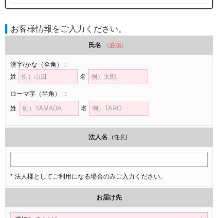
お客様情報をご入力ください。
氏名
（必須）
漢字/かな
（全角）
：
姓
名
ローマ字
（半角）
：
姓
名
法人名
(任意)
* 法人様としてご利用になる場合のみご入力ください。
お届け先