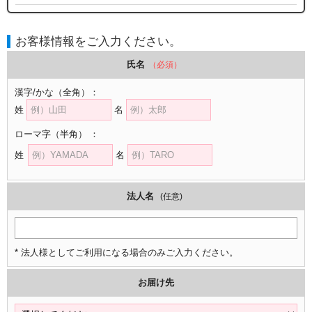
お客様情報をご入力ください。
氏名
（必須）
漢字/かな
（全角）
：
姓
名
ローマ字
（半角）
：
姓
名
法人名
(任意)
* 法人様としてご利用になる場合のみご入力ください。
お届け先