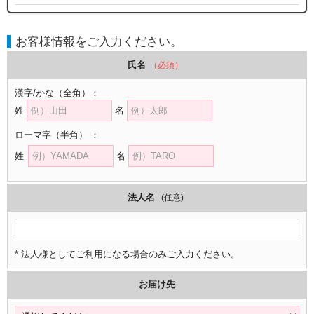
お客様情報をご入力ください。
氏名
（必須）
漢字/かな
（全角）
：
姓
名
ローマ字
（半角）
：
姓
名
法人名
(任意)
* 法人様としてご利用になる場合のみご入力ください。
お届け先