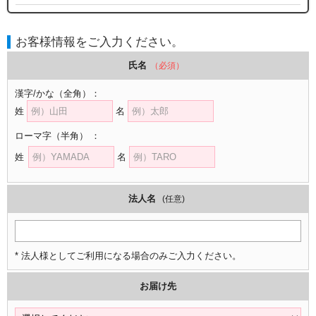
お客様情報をご入力ください。
氏名
（必須）
漢字/かな
（全角）
：
姓
名
ローマ字
（半角）
：
姓
名
法人名
(任意)
* 法人様としてご利用になる場合のみご入力ください。
お届け先