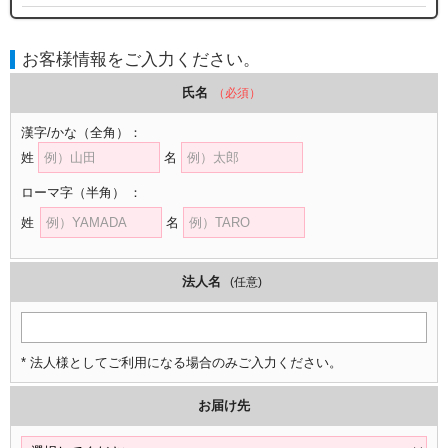
お客様情報をご入力ください。
氏名
（必須）
漢字/かな
（全角）
：
姓
名
ローマ字
（半角）
：
姓
名
法人名
(任意)
* 法人様としてご利用になる場合のみご入力ください。
お届け先