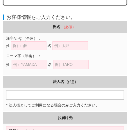
お客様情報をご入力ください。
氏名
（必須）
漢字/かな
（全角）
：
姓
名
ローマ字
（半角）
：
姓
名
法人名
(任意)
* 法人様としてご利用になる場合のみご入力ください。
お届け先