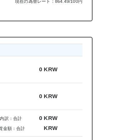
現在の為替レート：864.49/100円
0
KRW
0
KRW
0
KRW
内訳：合計
KRW
貨金額：合計