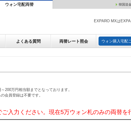
ウォン宅配両替
韓国送
ウォン売却
よくある質問
両替レート照会
ウォン購
EXPARO MXはE
よくある質問
両替レート照会
ウォン購入宅配
～200万円相当額までとなっております。
への会員登録は不要です。
でご入力ください。現在5万ウォン札のみの両替を