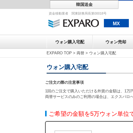
韓国送金
ウォン購入宅配
資金移動業者 関東財務局長第00018号
MX
ウォン購入宅配
ウォン売却
EXPARO TOP
>
両替
>
ウォン購入宅配
ウォン購入宅配
ご注文の際の注意事項
1回のご注文で購入いただける外貨の金額は、1万円
両替サービスのみのご利用の場合は、エクスパロ
ご希望の金額を5万ウォン単位