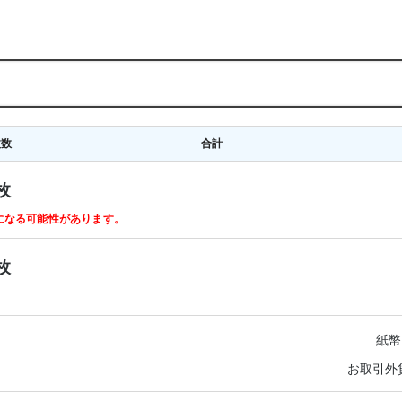
枚数
合計
枚
ルになる可能性があります。
枚
紙幣
お取引外