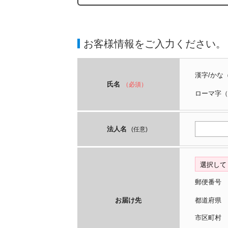
お客様情報をご入力ください。
漢字/かな
氏名
（必須）
ローマ字
（
法人名
(任意)
郵便番号
お届け先
都道府
市区町