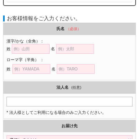
お客様情報をご入力ください。
氏名
（必須）
漢字/かな
（全角）
：
姓
名
ローマ字
（半角）
：
姓
名
法人名
(任意)
* 法人様としてご利用になる場合のみご入力ください。
お届け先