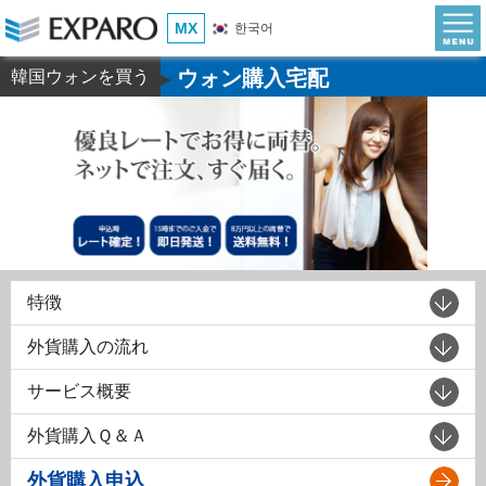
MX
한국어
ウォン購入宅配
韓国ウォンを買う
▶
特徴
外貨購入の流れ
サービス概要
外貨購入Ｑ＆Ａ
外貨購入申込