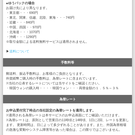
●
ゆうパックの場合
お届け先により異なります。
・東京都・・・690円
・東北、関東、信越、北陸、東海・・・740円
・近畿・・・840円
・中国、四国・・970円
・北海道・・・1070円
・沖縄・・・1290円
※取引金額による送料無料サービスは適用されません。
▶
送料について
手数料等
郵送料、振込手数料は、お客様のご負担となります。
外貨紙幣ご購入時の手数料は、為替レートに含まれています。
※当社の公表するレートについては当サイトをご確認ください。
・韓国ウォンの購入時・・・・韓国ウォン・・・両替金額の１．５％～３％
為替レート
お申込受付完了時点の当社設定の為替レートを適用します。
※適用される為替レートは本サービスのお申込画面にてご確認いただけます。
※為替レートは、原則として営業日の11時頃と14時頃、1日に2回、レートを更新し
ます。 更新時間は、日によって多少ずれることがあります。また、外国為替相場
の急激な変動やシステム障害等があった場合は、この限りではございません。