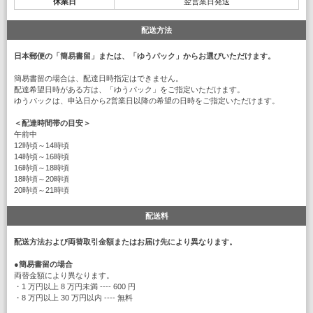
休業日
翌営業日発送
配送方法
日本郵便の「簡易書留」または、「ゆうパック」からお選びいただけます。
簡易書留の場合は、配達日時指定はできません。
配達希望日時がある方は、「ゆうパック」をご指定いただけます。
ゆうパックは、申込日から2営業日以降の希望の日時をご指定いただけます。
＜配達時間帯の目安＞
午前中
12時頃～14時頃
14時頃～16時頃
16時頃～18時頃
18時頃～20時頃
20時頃～21時頃
配送料
配送方法および両替取引金額またはお届け先により異なります。
●
簡易書留の場合
両替金額により異なります。
・1 万円以上 8 万円未満 ---- 600 円
・8 万円以上 30 万円以内 ---- 無料