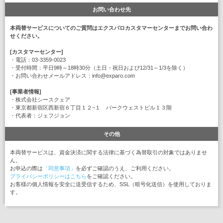
お問い合わせ先
本両替サービスについてのご質問はエクスパロカスタマーセンターまでお問い合わ
せください。
[カスタマーセンター]
・電話：03-3359-0023
・受付時間：平日9時～18時30分（土日・祝日および12/31～1/3を除く）
・お問い合わせメールアドレス：info@exparo.com
[事業者情報]
・株式会社シースクェア
・東京都新宿区西新宿６丁目１２−１ パークウェストビル１３階
・代表者：ジェフジョン
その他
本両替サービスは、資金決済に関する法律に基づく為替取引の対象ではありませ
ん。
お申込の際は
「同意事項」
を必ずご確認のうえ、ご利用ください。
プライバシーポリシーはこちら
をご確認ください。
お客様の個人情報を安全に送受信するため、SSL（暗号化送信）を使用しておりま
す。