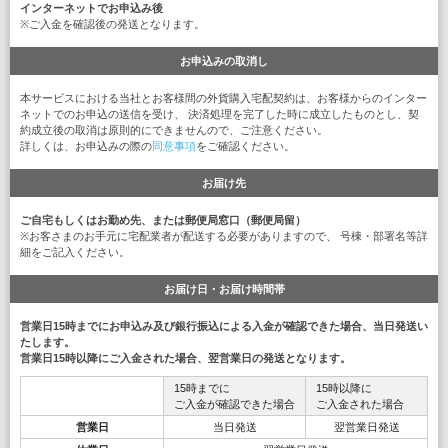
インターネットでお申込み後
※ご入金を確認後の発送となります。
お申込みの取消し
本サービスにおける当社とお客様間の外貨購入宅配契約は、お客様からのインター
ネットでのお申込の送信を受け、 決済処理を完了した時に成立したものとし、契
約成立後の取消は原則的にできませんので、ご注意ください。
詳しくは、お申込みの際の
同意事項
をご確認ください。
お届け先
ご自宅もしくはお勤め先、または郵便局窓口（郵便局留）
※お客さまのお手元に宅配業者が配送する必要がありますので、 号棟・部署名等詳
細をご記入ください。
お届け日・お届け時間帯
営業日15時までにお申込み及び銀行振込による入金が確認できた場合、当日発送い
たします。
営業日15時以降にご入金された場合、翌営業日の発送となります。
15時までに
15時以降に
ご入金が確認できた場合
ご入金された場合
営業日
当日発送
翌営業日発送