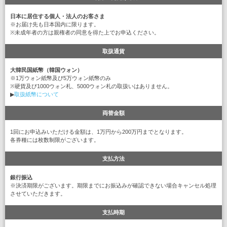
日本に居住する個人・法人のお客さま
※お届け先も日本国内に限ります。
※未成年者の方は親権者の同意を得た上でお申込ください。
取扱通貨
大韓民国紙幣（韓国ウォン）
※1万ウォン紙幣及び5万ウォン紙幣のみ
※硬貨及び1000ウォン札、5000ウォン札の取扱いはありません。
▶
取扱紙幣について
両替金額
1回にお申込みいただける金額は、1万円から200万円までとなります。
各券種には枚数制限がございます。
支払方法
銀行振込
※決済期限がございます。期限までにお振込みが確認できない場合キャンセル処理
させていただきます。
支払時期