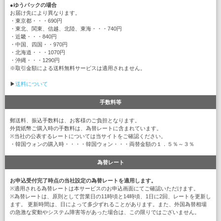
●
ゆうパックの場合
お届け先により異なります。
・東京都・・・690円
・東北、関東、信越、北陸、東海・・・740円
・近畿・・・840円
・中国、四国・・970円
・北海道・・・1070円
・沖縄・・・1290円
※取引金額による送料無料サービスは適用されません。
▶
送料について
手数料等
郵送料、振込手数料は、お客様のご負担となります。
外貨紙幣ご購入時の手数料は、為替レートに含まれています。
※当社の公表するレートについては当サイトをご確認ください。
・韓国ウォンの購入時・・・・韓国ウォン・・・両替金額の１．５％～３％
為替レート
お申込受付完了時点の当社設定の為替レートを適用します。
※適用される為替レートは本サービスのお申込画面にてご確認いただけます。
※為替レートは、原則として営業日の11時頃と14時頃、1日に2回、レートを更新し
ます。 更新時間は、日によって多少ずれることがあります。また、外国為替相場
の急激な変動やシステム障害等があった場合は、この限りではございません。