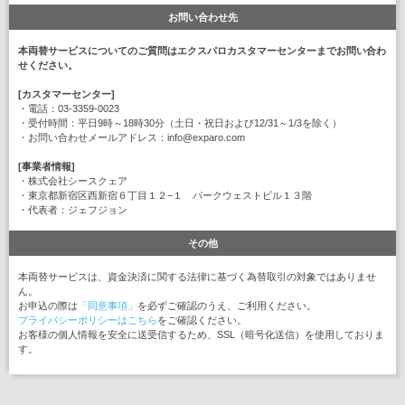
お問い合わせ先
本両替サービスについてのご質問はエクスパロカスタマーセンターまでお問い合わ
せください。
[カスタマーセンター]
・電話：03-3359-0023
・受付時間：平日9時～18時30分（土日・祝日および12/31～1/3を除く）
・お問い合わせメールアドレス：info@exparo.com
[事業者情報]
・株式会社シースクェア
・東京都新宿区西新宿６丁目１２−１ パークウェストビル１３階
・代表者：ジェフジョン
その他
本両替サービスは、資金決済に関する法律に基づく為替取引の対象ではありませ
ん。
お申込の際は
「同意事項」
を必ずご確認のうえ、ご利用ください。
プライバシーポリシーはこちら
をご確認ください。
お客様の個人情報を安全に送受信するため、SSL（暗号化送信）を使用しておりま
す。