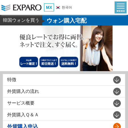
MX
한국어
ウォン購入宅配
韓国ウォンを買う
▶
特徴
外貨購入の流れ
サービス概要
外貨購入Ｑ＆Ａ
外貨購入申込