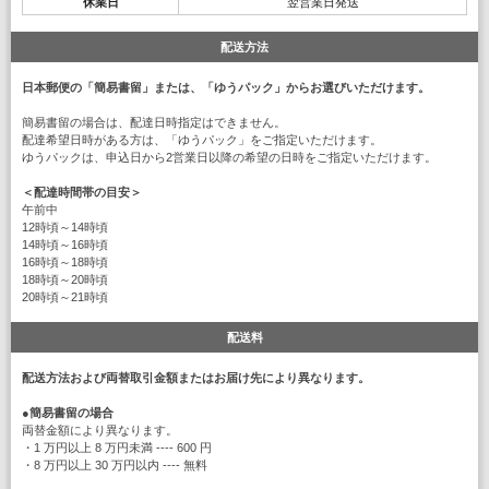
休業日
翌営業日発送
配送方法
日本郵便の「簡易書留」または、「ゆうパック」からお選びいただけます。
簡易書留の場合は、配達日時指定はできません。
配達希望日時がある方は、「ゆうパック」をご指定いただけます。
ゆうパックは、申込日から2営業日以降の希望の日時をご指定いただけます。
＜配達時間帯の目安＞
午前中
12時頃～14時頃
14時頃～16時頃
16時頃～18時頃
18時頃～20時頃
20時頃～21時頃
配送料
配送方法および両替取引金額またはお届け先により異なります。
●
簡易書留の場合
両替金額により異なります。
・1 万円以上 8 万円未満 ---- 600 円
・8 万円以上 30 万円以内 ---- 無料