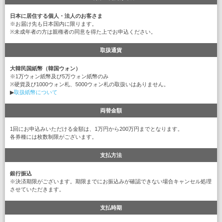
日本に居住する個人・法人のお客さま
※お届け先も日本国内に限ります。
※未成年者の方は親権者の同意を得た上でお申込ください。
取扱通貨
大韓民国紙幣（韓国ウォン）
※1万ウォン紙幣及び5万ウォン紙幣のみ
※硬貨及び1000ウォン札、5000ウォン札の取扱いはありません。
▶
取扱紙幣について
両替金額
1回にお申込みいただける金額は、1万円から200万円までとなります。
各券種には枚数制限がございます。
支払方法
銀行振込
※決済期限がございます。期限までにお振込みが確認できない場合キャンセル処理
させていただきます。
支払時期