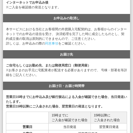
インターネットでお申込み後
※ご入金を確認後の発送となります。
お申込みの取消し
本サービスにおける当社とお客様間の外貨購入宅配契約は、お客様からのインター
ネットでのお申込の送信を受け、 決済処理を完了した時に成立したものとし、契
約成立後の取消は原則的にできませんので、ご注意ください。
詳しくは、お申込みの際の
同意事項
をご確認ください。
お届け先
ご自宅もしくはお勤め先、または郵便局窓口（郵便局留）
※お客さまのお手元に宅配業者が配送する必要がありますので、 号棟・部署名等詳
細をご記入ください。
お届け日・お届け時間帯
営業日15時までにお申込み及び銀行振込による入金が確認できた場合、当日発送い
たします。
営業日15時以降にご入金された場合、翌営業日の発送となります。
15時までに
15時以降に
ご入金が確認できた場合
ご入金された場合
営業日
当日発送
翌営業日発送