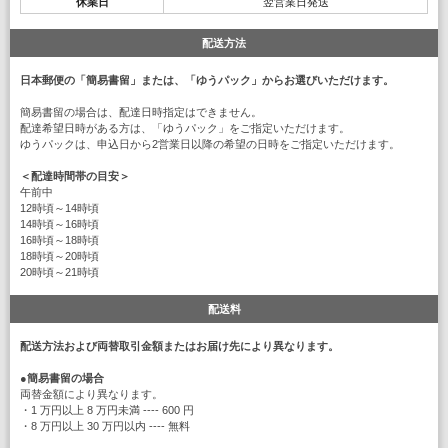
休業日
翌営業日発送
配送方法
日本郵便の「簡易書留」または、「ゆうパック」からお選びいただけます。
簡易書留の場合は、配達日時指定はできません。
配達希望日時がある方は、「ゆうパック」をご指定いただけます。
ゆうパックは、申込日から2営業日以降の希望の日時をご指定いただけます。
＜配達時間帯の目安＞
午前中
12時頃～14時頃
14時頃～16時頃
16時頃～18時頃
18時頃～20時頃
20時頃～21時頃
配送料
配送方法および両替取引金額またはお届け先により異なります。
●
簡易書留の場合
両替金額により異なります。
・1 万円以上 8 万円未満 ---- 600 円
・8 万円以上 30 万円以内 ---- 無料