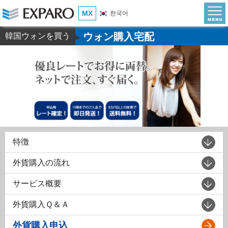
MX
한국어
ウォン購入宅配
韓国ウォンを買う
▶
特徴
外貨購入の流れ
サービス概要
外貨購入Ｑ＆Ａ
外貨購入申込