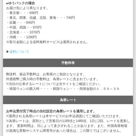
●
ゆうパックの場合
お届け先により異なります。
・東京都・・・690円
・東北、関東、信越、北陸、東海・・・740円
・近畿・・・840円
・中国、四国・・970円
・北海道・・・1070円
・沖縄・・・1290円
※取引金額による送料無料サービスは適用されません。
▶
送料について
手数料等
郵送料、振込手数料は、お客様のご負担となります。
外貨紙幣ご購入時の手数料は、為替レートに含まれています。
※当社の公表するレートについては当サイトをご確認ください。
・韓国ウォンの購入時・・・・韓国ウォン・・・両替金額の１．５％～３％
為替レート
お申込受付完了時点の当社設定の為替レートを適用します。
※適用される為替レートは本サービスのお申込画面にてご確認いただけます。
※為替レートは、原則として営業日の11時頃と14時頃、1日に2回、レートを更新し
ます。 更新時間は、日によって多少ずれることがあります。また、外国為替相場
の急激な変動やシステム障害等があった場合は、この限りではございません。