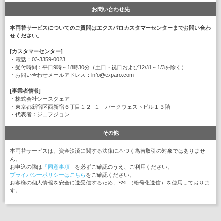
お問い合わせ先
本両替サービスについてのご質問はエクスパロカスタマーセンターまでお問い合わ
せください。
[カスタマーセンター]
・電話：03-3359-0023
・受付時間：平日9時～18時30分（土日・祝日および12/31～1/3を除く）
・お問い合わせメールアドレス：info@exparo.com
[事業者情報]
・株式会社シースクェア
・東京都新宿区西新宿６丁目１２−１ パークウェストビル１３階
・代表者：ジェフジョン
その他
本両替サービスは、資金決済に関する法律に基づく為替取引の対象ではありませ
ん。
お申込の際は
「同意事項」
を必ずご確認のうえ、ご利用ください。
プライバシーポリシーはこちら
をご確認ください。
お客様の個人情報を安全に送受信するため、SSL（暗号化送信）を使用しておりま
す。