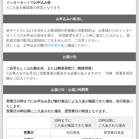
インターネットでお申込み後
※ご入金を確認後の発送となります。
お申込みの取消し
本サービスにおける当社とお客様間の外貨購入宅配契約は、お客様からのインター
ネットでのお申込の送信を受け、 決済処理を完了した時に成立したものとし、契
約成立後の取消は原則的にできませんので、ご注意ください。
詳しくは、お申込みの際の
同意事項
をご確認ください。
お届け先
ご自宅もしくはお勤め先、または郵便局窓口（郵便局留）
※お客さまのお手元に宅配業者が配送する必要がありますので、 号棟・部署名等詳
細をご記入ください。
お届け日・お届け時間帯
営業日15時までにお申込み及び銀行振込による入金が確認できた場合、当日発送い
たします。
営業日15時以降にご入金された場合、翌営業日の発送となります。
15時までに
15時以降に
ご入金が確認できた場合
ご入金された場合
営業日
当日発送
翌営業日発送