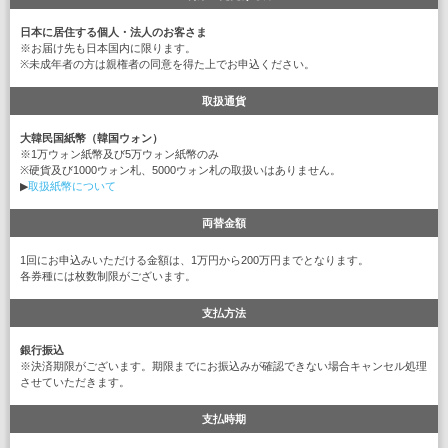
日本に居住する個人・法人のお客さま
※お届け先も日本国内に限ります。
※未成年者の方は親権者の同意を得た上でお申込ください。
取扱通貨
大韓民国紙幣（韓国ウォン）
※1万ウォン紙幣及び5万ウォン紙幣のみ
※硬貨及び1000ウォン札、5000ウォン札の取扱いはありません。
▶
取扱紙幣について
両替金額
1回にお申込みいただける金額は、1万円から200万円までとなります。
各券種には枚数制限がございます。
支払方法
銀行振込
※決済期限がございます。期限までにお振込みが確認できない場合キャンセル処理
させていただきます。
支払時期