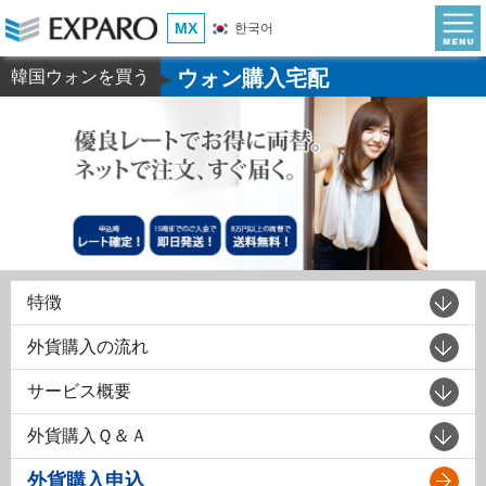
MX
한국어
ウォン購入宅配
韓国ウォンを買う
▶
特徴
外貨購入の流れ
サービス概要
外貨購入Ｑ＆Ａ
外貨購入申込