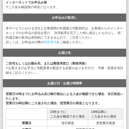
インターネットでお申込み後
※ご入金を確認後の発送となります。
お申込みの取消し
本サービスにおける当社とお客様間の外貨購入宅配契約は、お客様からのインター
ネットでのお申込の送信を受け、 決済処理を完了した時に成立したものとし、契
約成立後の取消は原則的にできませんので、ご注意ください。
詳しくは、お申込みの際の
同意事項
をご確認ください。
お届け先
ご自宅もしくはお勤め先、または郵便局窓口（郵便局留）
※お客さまのお手元に宅配業者が配送する必要がありますので、 号棟・部署名等詳
細をご記入ください。
お届け日・お届け時間帯
営業日15時までにお申込み及び銀行振込による入金が確認できた場合、当日発送い
たします。
営業日15時以降にご入金された場合、翌営業日の発送となります。
15時までに
15時以降に
ご入金が確認できた場合
ご入金された場合
営業日
当日発送
翌営業日発送