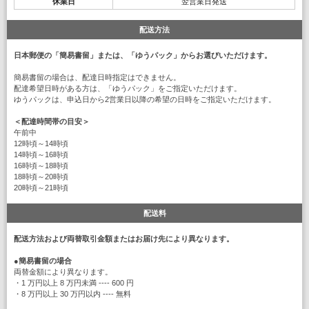
休業日
翌営業日発送
配送方法
日本郵便の「簡易書留」または、「ゆうパック」からお選びいただけます。
簡易書留の場合は、配達日時指定はできません。
配達希望日時がある方は、「ゆうパック」をご指定いただけます。
ゆうパックは、申込日から2営業日以降の希望の日時をご指定いただけます。
＜配達時間帯の目安＞
午前中
12時頃～14時頃
14時頃～16時頃
16時頃～18時頃
18時頃～20時頃
20時頃～21時頃
配送料
配送方法および両替取引金額またはお届け先により異なります。
●
簡易書留の場合
両替金額により異なります。
・1 万円以上 8 万円未満 ---- 600 円
・8 万円以上 30 万円以内 ---- 無料