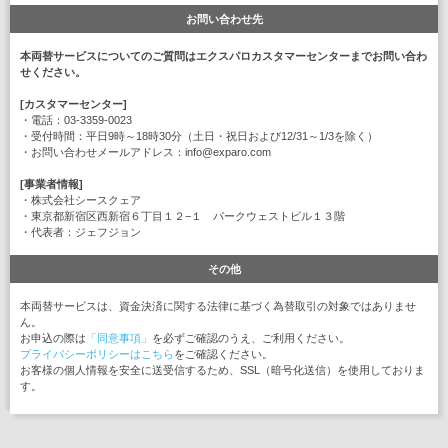
お問い合わせ先
本両替サービスについてのご質問はエクスパロカスタマーセンターまでお問い合わ
せください。
[カスタマーセンター]
・電話：03-3359-0023
・受付時間：平日9時～18時30分（土日・祝日および12/31～1/3を除く）
・お問い合わせメールアドレス：info@exparo.com
[事業者情報]
・株式会社シースクェア
・東京都新宿区西新宿６丁目１２−１ パークウェストビル１３階
・代表者：ジェフジョン
その他
本両替サービスは、資金決済に関する法律に基づく為替取引の対象ではありませ
ん。
お申込の際は
「同意事項」
を必ずご確認のうえ、ご利用ください。
プライバシーポリシーはこちら
をご確認ください。
お客様の個人情報を安全に送受信するため、SSL（暗号化送信）を使用しておりま
す。