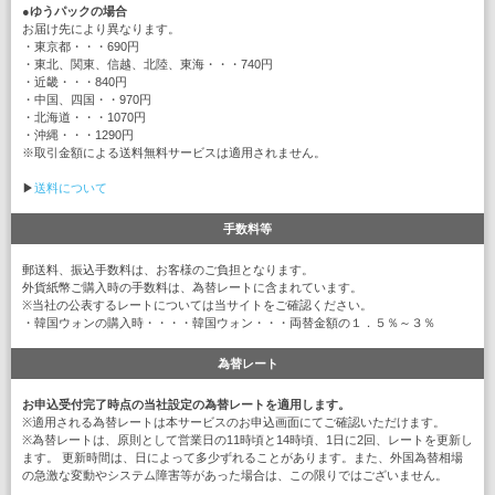
●
ゆうパックの場合
お届け先により異なります。
・東京都・・・690円
・東北、関東、信越、北陸、東海・・・740円
・近畿・・・840円
・中国、四国・・970円
・北海道・・・1070円
・沖縄・・・1290円
※取引金額による送料無料サービスは適用されません。
▶
送料について
手数料等
郵送料、振込手数料は、お客様のご負担となります。
外貨紙幣ご購入時の手数料は、為替レートに含まれています。
※当社の公表するレートについては当サイトをご確認ください。
・韓国ウォンの購入時・・・・韓国ウォン・・・両替金額の１．５％～３％
為替レート
お申込受付完了時点の当社設定の為替レートを適用します。
※適用される為替レートは本サービスのお申込画面にてご確認いただけます。
※為替レートは、原則として営業日の11時頃と14時頃、1日に2回、レートを更新し
ます。 更新時間は、日によって多少ずれることがあります。また、外国為替相場
の急激な変動やシステム障害等があった場合は、この限りではございません。