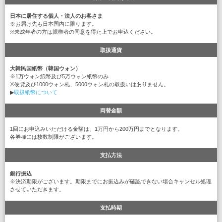
日本に居住する個人・法人のお客さま
※お届け先も日本国内に限ります。
※未成年者の方は親権者の同意を得た上でお申込ください。
取扱通貨
大韓民国紙幣（韓国ウォン）
※1万ウォン紙幣及び5万ウォン紙幣のみ
※硬貨及び1000ウォン札、5000ウォン札の取扱いはありません。
▶
取扱紙幣について
両替金額
1回にお申込みいただける金額は、1万円から200万円までとなります。
各券種には枚数制限がございます。
支払方法
銀行振込
※決済期限がございます。期限までにお振込みが確認できない場合キャンセル処理
させていただきます。
支払時期