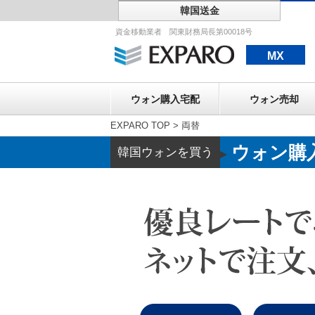
韓国送金
ウォン購入宅配
資金移動業者 関東財務局長第00018号
MX
ウォン購入宅配
ウォン売却
EXPARO TOP
>
両替
ウォン購
韓国ウォンを買う
▶