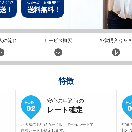
入の流れ
サービス概要
外貨購入Ｑ＆
特徴
安心の申込時の
レート確定
お客様のお申込み完了時点の公示レートで
空港
両替レートを約定します。
比べ