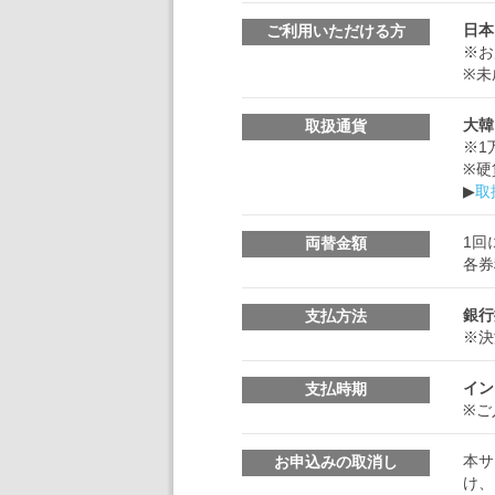
日本
ご利用いただける方
※お
※未
大韓
取扱通貨
※1
※硬
▶
取
1回
両替金額
各券
銀行
支払方法
※決
イン
支払時期
※ご
本サ
お申込みの取消し
け、