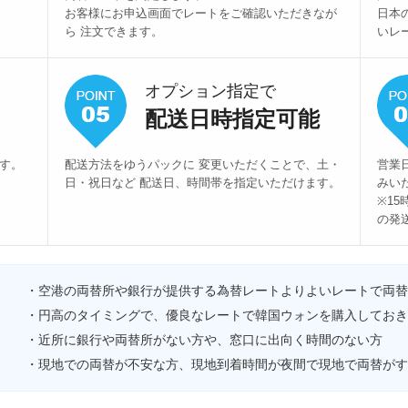
お客様にお申込画面でレートをご確認いただきなが
日本
ら 注文できます。
いレ
オプション指定で
配送日時指定可能
ます。
配送方法をゆうパックに 変更いただくことで、土・
営業
日・祝日など 配送日、時間帯を指定いただけます。
みい
※1
の発
・空港の両替所や銀行が提供する為替レートよりよいレートで両替
・円高のタイミングで、優良なレートで韓国ウォンを購入しておき
・近所に銀行や両替所がない方や、窓口に出向く時間のない方
・現地での両替が不安な方、現地到着時間が夜間で現地で両替がす