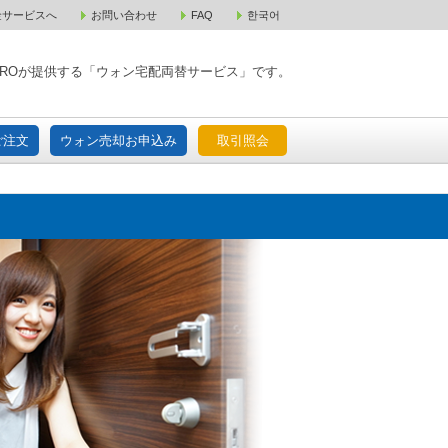
金サービスへ
お問い合わせ
FAQ
한국어
入宅配ご注文
ウォン売却お申込み
取引照会
XPAROが提供する「ウォン宅配両替サービス」です。
ご注文
ウォン売却お申込み
取引照会