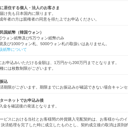
に居住する個人・法人のお客さま
届け先も日本国内に限ります。
成年者の方は親権者の同意を得た上でお申込ください。
民国紙幣（韓国ウォン）
万ウォン紙幣及び5万ウォン紙幣のみ
貨及び1000ウォン札、5000ウォン札の取扱いはありません。
扱紙幣について
にお申込みいただける金額は、1万円から200万円までとなります。
種には枚数制限がございます。
振込
済期限がございます。期限までにお振込みが確認できない場合キャンセ
ターネットでお申込み後
入金を確認後の発送となります。
ービスにおける当社とお客様間の外貨購入宅配契約は、お客様からのイ
 決済処理を完了した時に成立したものとし、契約成立後の取消は原則