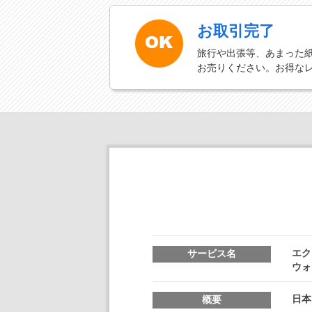
お取引完了
旅行や出張等、あまった
お売りください。お得な
エク
サービス名
ウォ
日本
概要