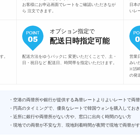
お客様にお申込画面でレートをご確認いただきなが
日本
ら 注文できます。
いレ
オプション指定で
配送日時指定可能
ます。
配送方法をゆうパックに 変更いただくことで、土・
営業
日・祝日など 配送日、時間帯を指定いただけます。
みい
※1
の発
・空港の両替所や銀行が提供する為替レートよりよいレートで両替
・円高のタイミングで、優良なレートで韓国ウォンを購入しておき
・近所に銀行や両替所がない方や、窓口に出向く時間のない方
・現地での両替が不安な方、現地到着時間が夜間で現地で両替がす