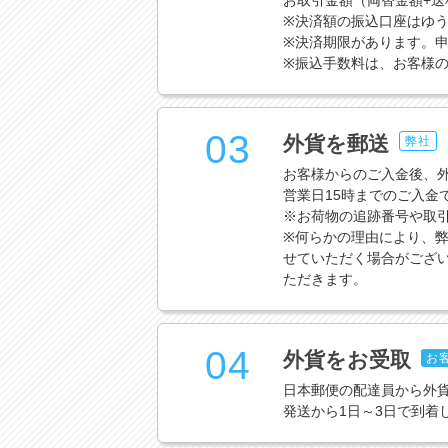
お取引金額（両替金額+
※決済額の振込口座はゆう
※決済期限があります。申
※振込手数料は、お客様
03
外貨を郵送
弊社
お客様からのご入金後、
営業日15時までのご入金
※お荷物の追跡番号や取
※何らかの理由により、弊
せていただく場合がござ
ただきます。
04
外貨をお受取
お
日本郵便の配達員から外
発送から1日～3日で到着