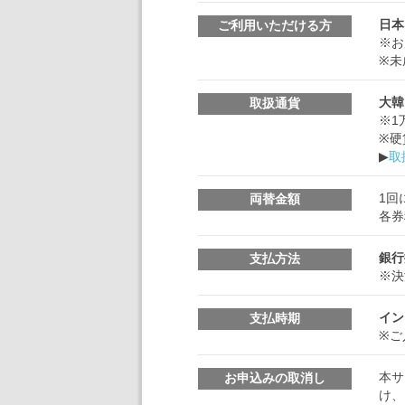
日本
ご利用いただける方
※お
※未
大韓
取扱通貨
※1
※硬
▶
取
1回
両替金額
各券
銀行
支払方法
※決
イン
支払時期
※ご
本サ
お申込みの取消し
け、