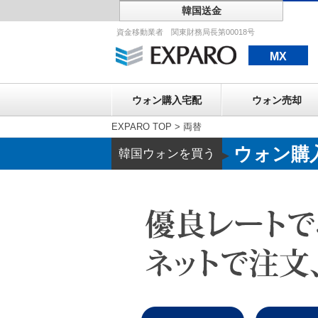
韓国送金
ウォン購入宅配
資金移動業者 関東財務局長第00018号
MX
ウォン購入宅配
ウォン売却
EXPARO TOP
>
両替
ウォン購
韓国ウォンを買う
▶