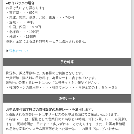
●
ゆうパックの場合
お届け先により異なります。
・東京都・・・690円
・東北、関東、信越、北陸、東海・・・740円
・近畿・・・840円
・中国、四国・・970円
・北海道・・・1070円
・沖縄・・・1290円
※取引金額による送料無料サービスは適用されません。
▶
送料について
手数料等
郵送料、振込手数料は、お客様のご負担となります。
外貨紙幣ご購入時の手数料は、為替レートに含まれています。
※当社の公表するレートについては当サイトをご確認ください。
・韓国ウォンの購入時・・・・韓国ウォン・・・両替金額の１．５％～３％
為替レート
お申込受付完了時点の当社設定の為替レートを適用します。
※適用される為替レートは本サービスのお申込画面にてご確認いただけます。
※為替レートは、原則として営業日の11時頃と14時頃、1日に2回、レートを更新し
ます。 更新時間は、日によって多少ずれることがあります。また、外国為替相場
の急激な変動やシステム障害等があった場合は、この限りではございません。