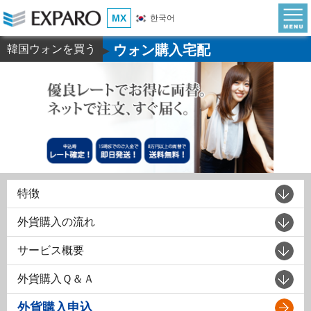
MX
한국어
ウォン購入宅配
韓国ウォンを買う
▶
特徴
外貨購入の流れ
サービス概要
外貨購入Ｑ＆Ａ
外貨購入申込