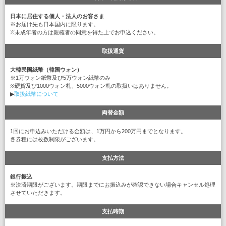
日本に居住する個人・法人のお客さま
※お届け先も日本国内に限ります。
※未成年者の方は親権者の同意を得た上でお申込ください。
取扱通貨
大韓民国紙幣（韓国ウォン）
※1万ウォン紙幣及び5万ウォン紙幣のみ
※硬貨及び1000ウォン札、5000ウォン札の取扱いはありません。
▶
取扱紙幣について
両替金額
1回にお申込みいただける金額は、1万円から200万円までとなります。
各券種には枚数制限がございます。
支払方法
銀行振込
※決済期限がございます。期限までにお振込みが確認できない場合キャンセル処理
させていただきます。
支払時期