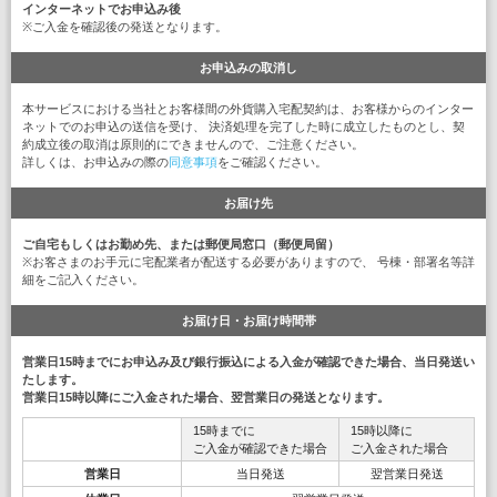
インターネットでお申込み後
※ご入金を確認後の発送となります。
お申込みの取消し
本サービスにおける当社とお客様間の外貨購入宅配契約は、お客様からのインター
ネットでのお申込の送信を受け、 決済処理を完了した時に成立したものとし、契
約成立後の取消は原則的にできませんので、ご注意ください。
詳しくは、お申込みの際の
同意事項
をご確認ください。
お届け先
ご自宅もしくはお勤め先、または郵便局窓口（郵便局留）
※お客さまのお手元に宅配業者が配送する必要がありますので、 号棟・部署名等詳
細をご記入ください。
お届け日・お届け時間帯
営業日15時までにお申込み及び銀行振込による入金が確認できた場合、当日発送い
たします。
営業日15時以降にご入金された場合、翌営業日の発送となります。
15時までに
15時以降に
ご入金が確認できた場合
ご入金された場合
営業日
当日発送
翌営業日発送