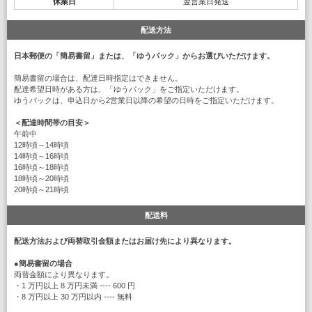
休業日
翌営業日発送
配送方法
日本郵便の「簡易書留」または、「ゆうパック」からお選びいただけます。
簡易書留の場合は、配達日時指定はできません。
配達希望日時がある方は、「ゆうパック」をご指定いただけます。
ゆうパックは、申込日から2営業日以降の希望の日時をご指定いただけます。
＜配達時間帯の目安＞
午前中
12時頃～14時頃
14時頃～16時頃
16時頃～18時頃
18時頃～20時頃
20時頃～21時頃
配送料
配送方法および両替取引金額またはお届け先により異なります。
●
簡易書留の場合
両替金額により異なります。
・1 万円以上 8 万円未満 ---- 600 円
・8 万円以上 30 万円以内 ---- 無料