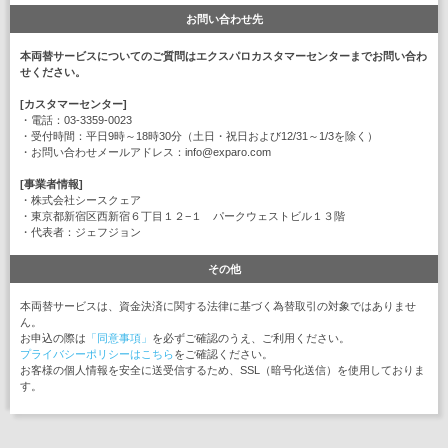
お問い合わせ先
本両替サービスについてのご質問はエクスパロカスタマーセンターまでお問い合わ
せください。
[カスタマーセンター]
・電話：03-3359-0023
・受付時間：平日9時～18時30分（土日・祝日および12/31～1/3を除く）
・お問い合わせメールアドレス：info@exparo.com
[事業者情報]
・株式会社シースクェア
・東京都新宿区西新宿６丁目１２−１ パークウェストビル１３階
・代表者：ジェフジョン
その他
本両替サービスは、資金決済に関する法律に基づく為替取引の対象ではありませ
ん。
お申込の際は
「同意事項」
を必ずご確認のうえ、ご利用ください。
プライバシーポリシーはこちら
をご確認ください。
お客様の個人情報を安全に送受信するため、SSL（暗号化送信）を使用しておりま
す。