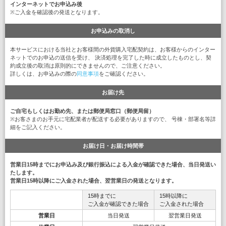
インターネットでお申込み後
※ご入金を確認後の発送となります。
お申込みの取消し
本サービスにおける当社とお客様間の外貨購入宅配契約は、お客様からのインター
ネットでのお申込の送信を受け、 決済処理を完了した時に成立したものとし、契
約成立後の取消は原則的にできませんので、ご注意ください。
詳しくは、お申込みの際の
同意事項
をご確認ください。
お届け先
ご自宅もしくはお勤め先、または郵便局窓口（郵便局留）
※お客さまのお手元に宅配業者が配送する必要がありますので、 号棟・部署名等詳
細をご記入ください。
お届け日・お届け時間帯
営業日15時までにお申込み及び銀行振込による入金が確認できた場合、当日発送い
たします。
営業日15時以降にご入金された場合、翌営業日の発送となります。
15時までに
15時以降に
ご入金が確認できた場合
ご入金された場合
営業日
当日発送
翌営業日発送