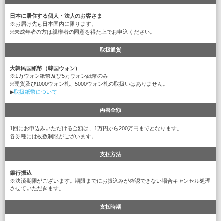
日本に居住する個人・法人のお客さま
※お届け先も日本国内に限ります。
※未成年者の方は親権者の同意を得た上でお申込ください。
取扱通貨
大韓民国紙幣（韓国ウォン）
※1万ウォン紙幣及び5万ウォン紙幣のみ
※硬貨及び1000ウォン札、5000ウォン札の取扱いはありません。
▶
取扱紙幣について
両替金額
1回にお申込みいただける金額は、1万円から200万円までとなります。
各券種には枚数制限がございます。
支払方法
銀行振込
※決済期限がございます。期限までにお振込みが確認できない場合キャンセル処理
させていただきます。
支払時期