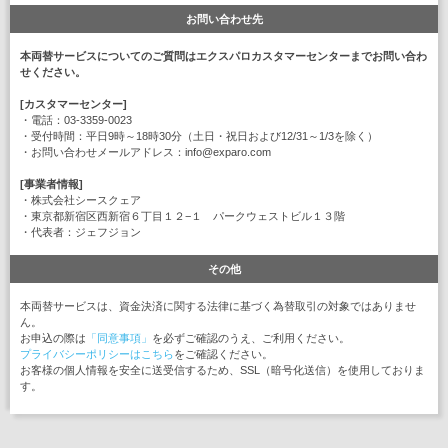
お問い合わせ先
本両替サービスについてのご質問はエクスパロカスタマーセンターまでお問い合わ
せください。
[カスタマーセンター]
・電話：03-3359-0023
・受付時間：平日9時～18時30分（土日・祝日および12/31～1/3を除く）
・お問い合わせメールアドレス：info@exparo.com
[事業者情報]
・株式会社シースクェア
・東京都新宿区西新宿６丁目１２−１ パークウェストビル１３階
・代表者：ジェフジョン
その他
本両替サービスは、資金決済に関する法律に基づく為替取引の対象ではありませ
ん。
お申込の際は
「同意事項」
を必ずご確認のうえ、ご利用ください。
プライバシーポリシーはこちら
をご確認ください。
お客様の個人情報を安全に送受信するため、SSL（暗号化送信）を使用しておりま
す。