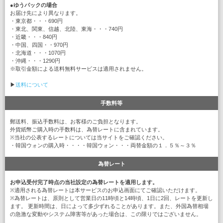
●
ゆうパックの場合
お届け先により異なります。
・東京都・・・690円
・東北、関東、信越、北陸、東海・・・740円
・近畿・・・840円
・中国、四国・・970円
・北海道・・・1070円
・沖縄・・・1290円
※取引金額による送料無料サービスは適用されません。
▶
送料について
手数料等
郵送料、振込手数料は、お客様のご負担となります。
外貨紙幣ご購入時の手数料は、為替レートに含まれています。
※当社の公表するレートについては当サイトをご確認ください。
・韓国ウォンの購入時・・・・韓国ウォン・・・両替金額の１．５％～３％
為替レート
お申込受付完了時点の当社設定の為替レートを適用します。
※適用される為替レートは本サービスのお申込画面にてご確認いただけます。
※為替レートは、原則として営業日の11時頃と14時頃、1日に2回、レートを更新し
ます。 更新時間は、日によって多少ずれることがあります。また、外国為替相場
の急激な変動やシステム障害等があった場合は、この限りではございません。