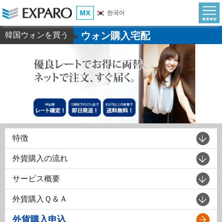
MX
한국어
ウォン購入宅配
韓国ウォンを買う
▶
特徴
外貨購入の流れ
サービス概要
外貨購入Ｑ＆Ａ
外貨購入申込