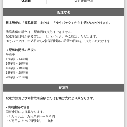
休業日
翌営業日発送
配送方法
日本郵便の「簡易書留」または、「ゆうパック」からお選びいただけます。
簡易書留の場合は、配達日時指定はできません。
配達希望日時がある方は、「ゆうパック」をご指定いただけます。
ゆうパックは、申込日から2営業日以降の希望の日時をご指定いただけます。
＜配達時間帯の目安＞
午前中
12時頃～14時頃
14時頃～16時頃
16時頃～18時頃
18時頃～20時頃
20時頃～21時頃
配送料
配送方法および両替取引金額またはお届け先により異なります。
●
簡易書留の場合
両替金額により異なります。
・1 万円以上 8 万円未満 ---- 600 円
・8 万円以上 30 万円以内 ---- 無料