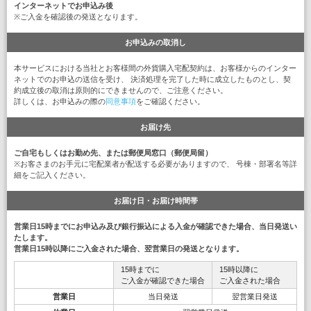
インターネットでお申込み後
※ご入金を確認後の発送となります。
お申込みの取消し
本サービスにおける当社とお客様間の外貨購入宅配契約は、お客様からのインター
ネットでのお申込の送信を受け、 決済処理を完了した時に成立したものとし、契
約成立後の取消は原則的にできませんので、ご注意ください。
詳しくは、お申込みの際の
同意事項
をご確認ください。
お届け先
ご自宅もしくはお勤め先、または郵便局窓口（郵便局留）
※お客さまのお手元に宅配業者が配送する必要がありますので、 号棟・部署名等詳
細をご記入ください。
お届け日・お届け時間帯
営業日15時までにお申込み及び銀行振込による入金が確認できた場合、当日発送い
たします。
営業日15時以降にご入金された場合、翌営業日の発送となります。
15時までに
15時以降に
ご入金が確認できた場合
ご入金された場合
営業日
当日発送
翌営業日発送