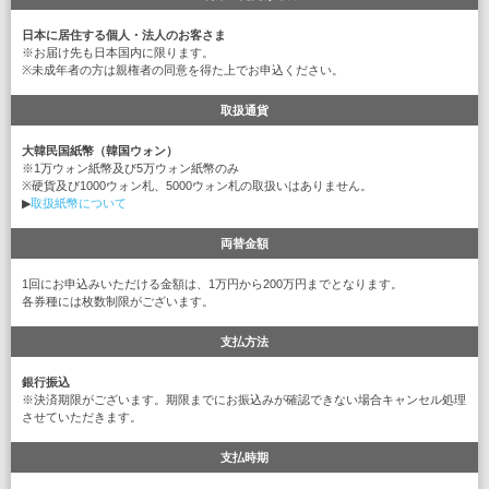
日本に居住する個人・法人のお客さま
※お届け先も日本国内に限ります。
※未成年者の方は親権者の同意を得た上でお申込ください。
取扱通貨
大韓民国紙幣（韓国ウォン）
※1万ウォン紙幣及び5万ウォン紙幣のみ
※硬貨及び1000ウォン札、5000ウォン札の取扱いはありません。
▶
取扱紙幣について
両替金額
1回にお申込みいただける金額は、1万円から200万円までとなります。
各券種には枚数制限がございます。
支払方法
銀行振込
※決済期限がございます。期限までにお振込みが確認できない場合キャンセル処理
させていただきます。
支払時期