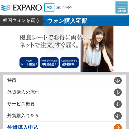
MX
한국어
ウォン購入宅配
韓国ウォンを買う
▶
特徴
外貨購入の流れ
サービス概要
外貨購入Ｑ＆Ａ
外貨購入申込