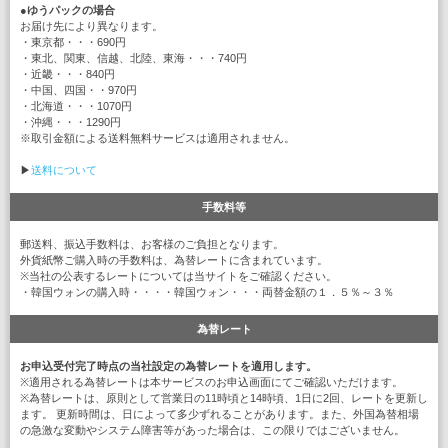
●
ゆうパックの場合
お届け先により異なります。
・東京都・・・690円
・東北、関東、信越、北陸、東海・・・740円
・近畿・・・840円
・中国、四国・・970円
・北海道・・・1070円
・沖縄・・・1290円
※取引金額による送料無料サービスは適用されません。
▶
送料について
手数料等
郵送料、振込手数料は、お客様のご負担となります。
外貨紙幣ご購入時の手数料は、為替レートに含まれています。
※当社の公表するレートについては当サイトをご確認ください。
・韓国ウォンの購入時・・・・韓国ウォン・・・両替金額の１．５％～３％
為替レート
お申込受付完了時点の当社設定の為替レートを適用します。
※適用される為替レートは本サービスのお申込画面にてご確認いただけます。
※為替レートは、原則として営業日の11時頃と14時頃、1日に2回、レートを更新し
ます。 更新時間は、日によって多少ずれることがあります。また、外国為替相場
の急激な変動やシステム障害等があった場合は、この限りではございません。