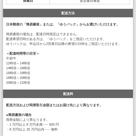
休業日
翌営業日発送
配送方法
日本郵便の「簡易書留」または、「ゆうパック」からお選びいただけます。
簡易書留の場合は、配達日時指定はできません。
配達希望日時がある方は、「ゆうパック」をご指定いただけます。
ゆうパックは、申込日から2営業日以降の希望の日時をご指定いただけます。
＜配達時間帯の目安＞
午前中
12時頃～14時頃
14時頃～16時頃
16時頃～18時頃
18時頃～20時頃
20時頃～21時頃
配送料
配送方法および両替取引金額またはお届け先により異なります。
●
簡易書留の場合
両替金額により異なります。
・1 万円以上 8 万円未満 ---- 600 円
・8 万円以上 30 万円以内 ---- 無料