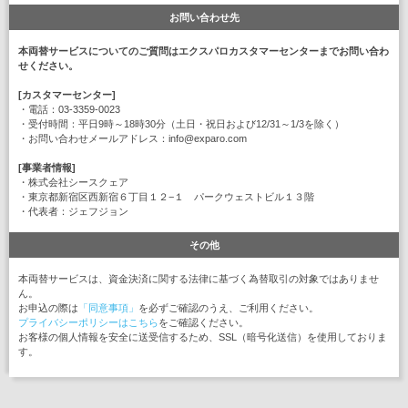
お問い合わせ先
本両替サービスについてのご質問はエクスパロカスタマーセンターまでお問い合わ
せください。
[カスタマーセンター]
・電話：03-3359-0023
・受付時間：平日9時～18時30分（土日・祝日および12/31～1/3を除く）
・お問い合わせメールアドレス：info@exparo.com
[事業者情報]
・株式会社シースクェア
・東京都新宿区西新宿６丁目１２−１ パークウェストビル１３階
・代表者：ジェフジョン
その他
本両替サービスは、資金決済に関する法律に基づく為替取引の対象ではありませ
ん。
お申込の際は
「同意事項」
を必ずご確認のうえ、ご利用ください。
プライバシーポリシーはこちら
をご確認ください。
お客様の個人情報を安全に送受信するため、SSL（暗号化送信）を使用しておりま
す。