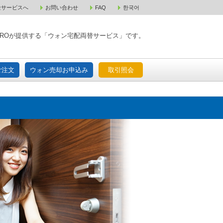
金サービスへ
お問い合わせ
FAQ
한국어
入宅配ご注文
ウォン売却お申込み
取引照会
XPAROが提供する「ウォン宅配両替サービス」です。
ご注文
ウォン売却お申込み
取引照会