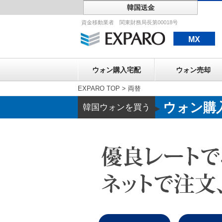
韓国送金
ウォン購入宅配
資金移動業者 関東財務局長第00018号
MX
ウォン購入宅配
ウォン売却
EXPARO TOP
>
両替
ウォン購
韓国ウォンを買う
▶