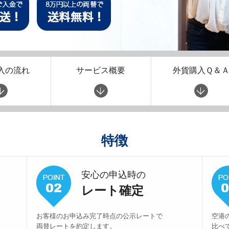
入の流れ
サービス概要
外貨購入Ｑ＆
特徴
安心の申込時の
レート確定
お客様のお申込み完了時点の公示レートで
空港
両替レートを約定します。
比べ