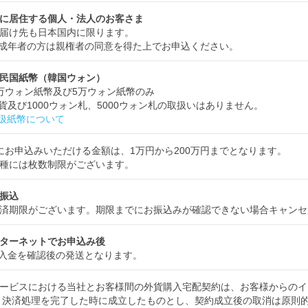
に居住する個人・法人のお客さま
届け先も日本国内に限ります。
成年者の方は親権者の同意を得た上でお申込ください。
民国紙幣（韓国ウォン）
万ウォン紙幣及び5万ウォン紙幣のみ
貨及び1000ウォン札、5000ウォン札の取扱いはありません。
扱紙幣について
にお申込みいただける金額は、1万円から200万円までとなります。
種には枚数制限がございます。
振込
済期限がございます。期限までにお振込みが確認できない場合キャンセ
ターネットでお申込み後
入金を確認後の発送となります。
ービスにおける当社とお客様間の外貨購入宅配契約は、お客様からのイ
 決済処理を完了した時に成立したものとし、契約成立後の取消は原則