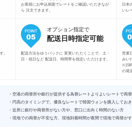
お客様にお申込画面でレートをご確認いただきなが
日本
ら 注文できます。
いレ
オプション指定で
配送日時指定可能
ます。
配送方法をゆうパックに 変更いただくことで、土・
営業
日・祝日など 配送日、時間帯を指定いただけます。
みい
※1
の発
・空港の両替所や銀行が提供する為替レートよりよいレートで両替
・円高のタイミングで、優良なレートで韓国ウォンを購入しておき
・近所に銀行や両替所がない方や、窓口に出向く時間のない方
・現地での両替が不安な方、現地到着時間が夜間で現地で両替がす