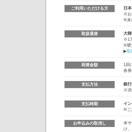
日本
ご利用いただける方
※お
※未
大韓
取扱通貨
※1
※硬
▶
取
1回
両替金額
各券
銀行
支払方法
※決
イン
支払時期
※ご
本サ
お申込みの取消し
け、