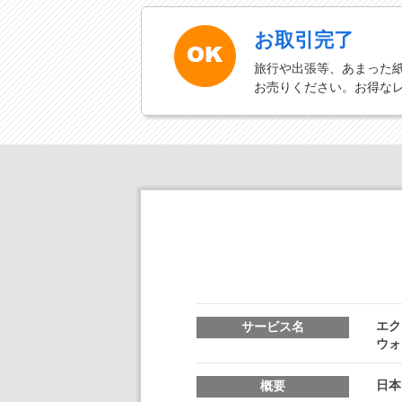
お取引完了
旅行や出張等、あまった
お売りください。お得な
エク
サービス名
ウォ
日本
概要