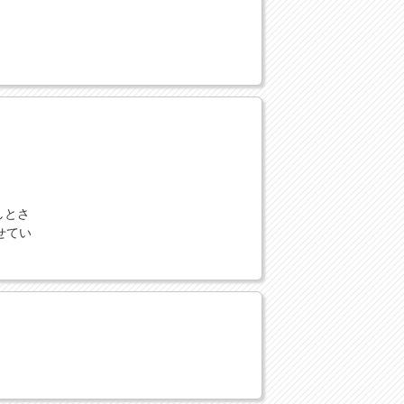
しとさ
せてい