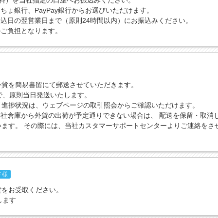
送料）を当社指定の口座へお振込みください。
ちょ銀行、PayPay銀行からお選びいただけます。
込日の翌営業日まで（原則24時間以内）にお振込みください。
のご負担となります。
外貨を簡易書留にて郵送させていただきます。
で、原則当日発送いたします。
引進捗状況は、ウェブページの取引照会からご確認いただけます。
社倉庫から外貨の出荷が予定通りできない場合は、 配送を保留・取消
います。 その際には、当社カスタマーサポートセンターよりご連絡をさ
客様
貨をお受取ください。
します