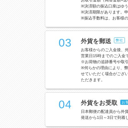
お取引金額（両替金額+
※決済額の振込口座はゆう
※決済期限があります。申
※振込手数料は、お客様
03
外貨を郵送
弊社
お客様からのご入金後、
営業日15時までのご入金
※お荷物の追跡番号や取
※何らかの理由により、弊
せていただく場合がござ
ただきます。
04
外貨をお受取
お
日本郵便の配達員から外
発送から1日～3日で到着