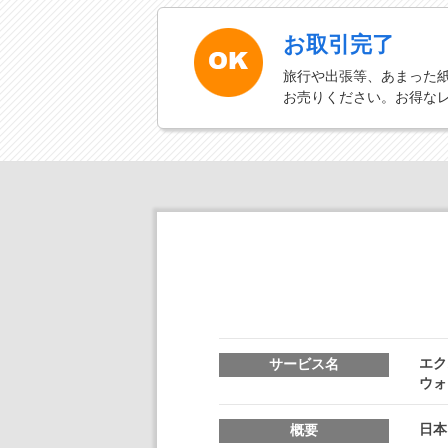
お取引完了
旅行や出張等、あまった
お売りください。お得な
エク
サービス名
ウォ
日本
概要