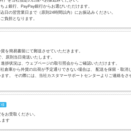
送料）を当社指定の口座へお振込みください。
ちょ銀行、PayPay銀行からお選びいただけます。
込日の翌営業日まで（原則24時間以内）にお振込みください。
のご負担となります。
外貨を簡易書留にて郵送させていただきます。
で、原則当日発送いたします。
引進捗状況は、ウェブページの取引照会からご確認いただけます。
社倉庫から外貨の出荷が予定通りできない場合は、 配送を保留・取消
います。 その際には、当社カスタマーサポートセンターよりご連絡をさ
客様
貨をお受取ください。
します