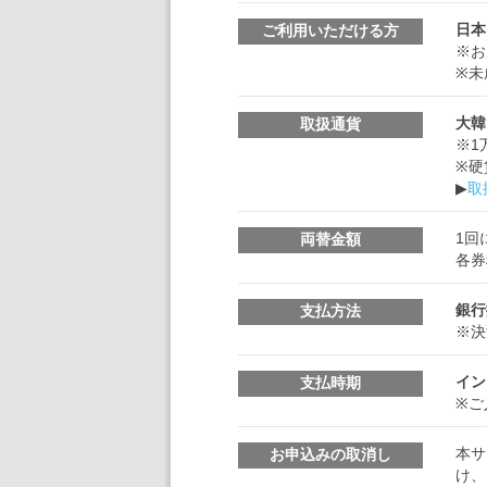
日本
ご利用いただける方
※お
※未
大韓
取扱通貨
※1
※硬
▶
取
1回
両替金額
各券
銀行
支払方法
※決
イン
支払時期
※ご
本サ
お申込みの取消し
け、