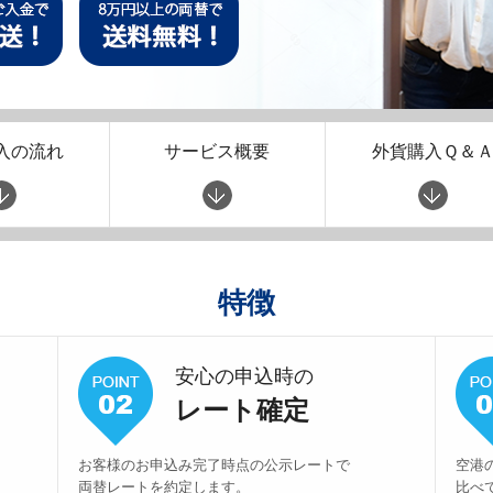
入の流れ
サービス概要
外貨購入Ｑ＆
特徴
安心の申込時の
レート確定
お客様のお申込み完了時点の公示レートで
空港
両替レートを約定します。
比べ