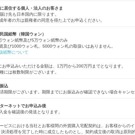
に居住する個人・法人のお客さま
届け先も日本国内に限ります。
成年者の方は親権者の同意を得た上でお申込ください。
民国紙幣（韓国ウォン）
万ウォン紙幣及び5万ウォン紙幣のみ
貨及び1000ウォン札、5000ウォン札の取扱いはありません。
扱紙幣について
にお申込みいただける金額は、1万円から200万円までとなります。
種には枚数制限がございます。
振込
済期限がございます。期限までにお振込みが確認できない場合キャンセ
ターネットでお申込み後
入金を確認後の発送となります。
ービスにおける当社とお客様間の外貨購入宅配契約は、お客様からのイ
 決済処理を完了した時に成立したものとし、契約成立後の取消は原則