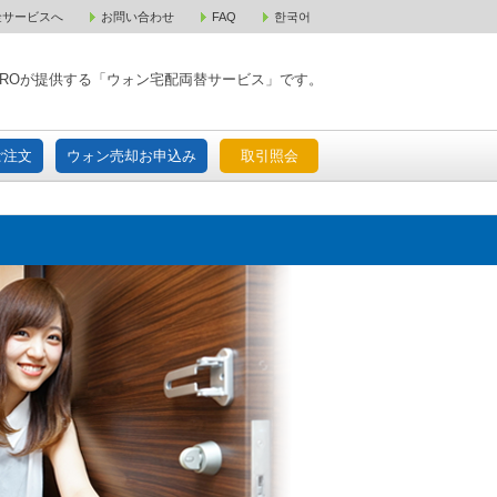
金サービスへ
お問い合わせ
FAQ
한국어
入宅配ご注文
ウォン売却お申込み
取引照会
XPAROが提供する「ウォン宅配両替サービス」です。
ご注文
ウォン売却お申込み
取引照会