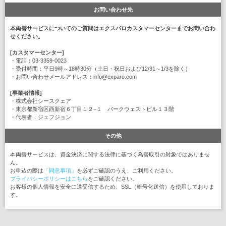
お問い合わせ先
本両替サービスについてのご質問はエクスパロカスタマーセンターまでお問い合わ
せください。
[カスタマーセンター]
・電話：03-3359-0023
・受付時間：平日9時～18時30分（土日・祝日および12/31～1/3を除く）
・お問い合わせメールアドレス：info@exparo.com
[事業者情報]
・株式会社シースクェア
・東京都新宿区西新宿６丁目１２−１ パークウェストビル１３階
・代表者：ジェフジョン
その他
本両替サービスは、資金決済に関する法律に基づく為替取引の対象ではありませ
ん。
お申込の際は
「同意事項」
を必ずご確認のうえ、ご利用ください。
プライバシーポリシーはこちら
をご確認ください。
お客様の個人情報を安全に送受信するため、SSL（暗号化送信）を使用しておりま
す。