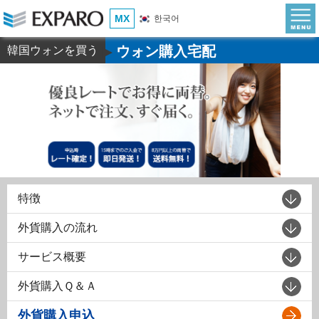
MX
한국어
ウォン購入宅配
韓国ウォンを買う
▶
特徴
外貨購入の流れ
サービス概要
外貨購入Ｑ＆Ａ
外貨購入申込