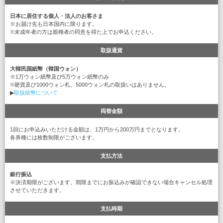
日本に居住する個人・法人のお客さま
※お届け先も日本国内に限ります。
※未成年者の方は親権者の同意を得た上でお申込ください。
取扱通貨
大韓民国紙幣（韓国ウォン）
※1万ウォン紙幣及び5万ウォン紙幣のみ
※硬貨及び1000ウォン札、5000ウォン札の取扱いはありません。
▶
取扱紙幣について
両替金額
1回にお申込みいただける金額は、1万円から200万円までとなります。
各券種には枚数制限がございます。
支払方法
銀行振込
※決済期限がございます。期限までにお振込みが確認できない場合キャンセル処理
させていただきます。
支払時期