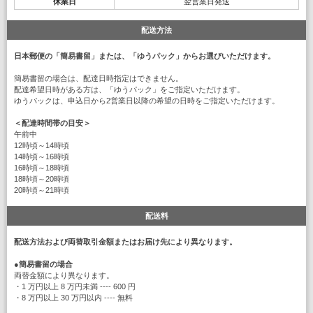
休業日
翌営業日発送
配送方法
日本郵便の「簡易書留」または、「ゆうパック」からお選びいただけます。
簡易書留の場合は、配達日時指定はできません。
配達希望日時がある方は、「ゆうパック」をご指定いただけます。
ゆうパックは、申込日から2営業日以降の希望の日時をご指定いただけます。
＜配達時間帯の目安＞
午前中
12時頃～14時頃
14時頃～16時頃
16時頃～18時頃
18時頃～20時頃
20時頃～21時頃
配送料
配送方法および両替取引金額またはお届け先により異なります。
●
簡易書留の場合
両替金額により異なります。
・1 万円以上 8 万円未満 ---- 600 円
・8 万円以上 30 万円以内 ---- 無料