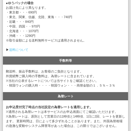
●
ゆうパックの場合
お届け先により異なります。
・東京都・・・690円
・東北、関東、信越、北陸、東海・・・740円
・近畿・・・840円
・中国、四国・・970円
・北海道・・・1070円
・沖縄・・・1290円
※取引金額による送料無料サービスは適用されません。
▶
送料について
手数料等
郵送料、振込手数料は、お客様のご負担となります。
外貨紙幣ご購入時の手数料は、為替レートに含まれています。
※当社の公表するレートについては当サイトをご確認ください。
・韓国ウォンの購入時・・・・韓国ウォン・・・両替金額の１．５％～３％
為替レート
お申込受付完了時点の当社設定の為替レートを適用します。
※適用される為替レートは本サービスのお申込画面にてご確認いただけます。
※為替レートは、原則として営業日の11時頃と14時頃、1日に2回、レートを更新し
ます。 更新時間は、日によって多少ずれることがあります。また、外国為替相場
の急激な変動やシステム障害等があった場合は、この限りではございません。