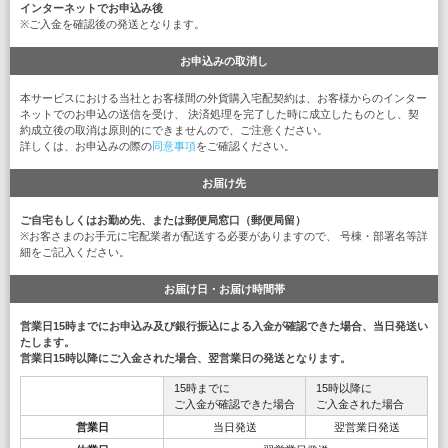
インターネットでお申込み後
※ご入金を確認後の発送となります。
お申込みの取消し
本サービスにおける当社とお客様間の外貨購入宅配契約は、お客様からのインター
ネットでのお申込の送信を受け、 決済処理を完了した時に成立したものとし、契
約成立後の取消は原則的にできませんので、ご注意ください。
詳しくは、お申込みの際の
同意事項
をご確認ください。
お届け先
ご自宅もしくはお勤め先、または郵便局窓口（郵便局留）
※お客さまのお手元に宅配業者が配送する必要がありますので、 号棟・部署名等詳
細をご記入ください。
お届け日・お届け時間帯
営業日15時までにお申込み及び銀行振込による入金が確認できた場合、当日発送い
たします。
営業日15時以降にご入金された場合、翌営業日の発送となります。
15時までに
15時以降に
ご入金が確認できた場合
ご入金された場合
営業日
当日発送
翌営業日発送